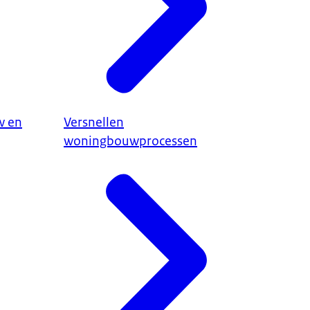
w en
Versnellen
woningbouwprocessen