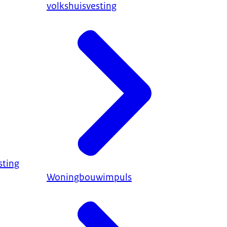
volkshuisvesting
sting
Woningbouwimpuls