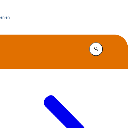
uisvesting Nederland
ken en
Vul in wat u z