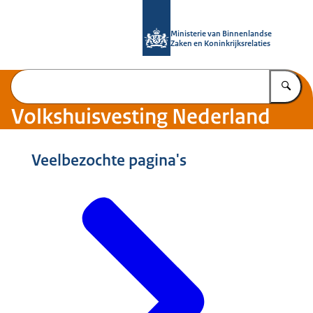
Naar de homepage van Home | Volks
Ministerie van Binnenlandse
Zaken en Koninkrijksrelaties
Vu
Volkshuisvesting Nederland
Veelbezochte pagina's