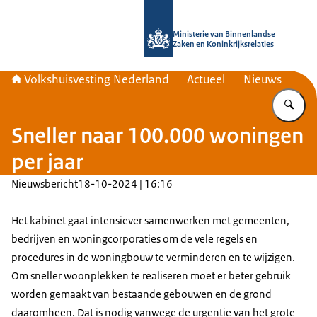
Naar de homepage van Home | Volks
Ministerie van Binnenlandse
Zaken en Koninkrijksrelaties
Volkshuisvesting Nederland
Actueel
Nieuws
Vu
Sneller naar 100.000 woningen
per jaar
Nieuwsbericht
18-10-2024 | 16:16
Het kabinet gaat intensiever samenwerken met gemeenten,
bedrijven en woningcorporaties om de vele regels en
procedures in de woningbouw te verminderen en te wijzigen.
Om sneller woonplekken te realiseren moet er beter gebruik
worden gemaakt van bestaande gebouwen en de grond
daaromheen. Dat is nodig vanwege de urgentie van het grote