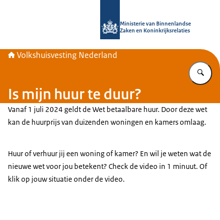
Naar de homepage van Home | Volks
Ministerie van Binnenlandse
Zaken en Koninkrijksrelaties
Volkshuisvesting Nederland
Vu
Is mijn huur te duur?
Vanaf 1 juli 2024 geldt de Wet betaalbare huur. Door deze wet
kan de huurprijs van duizenden woningen en kamers omlaag.
Huur of verhuur jij een woning of kamer? En wil je weten wat de
nieuwe wet voor jou betekent? Check de video in 1 minuut. Of
klik op jouw situatie onder de video.