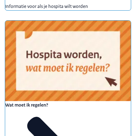
Zo kan het zorgen voor extra inkomsten en help je
Informatie voor als je hospita wilt worden
iemand aan woonruimte. Een huurder kan leuk
extra gezelschap zijn
of zorgen voor een veilig gevoel in huis. Wil je
hospitaverhuurder worden? Check dan de
hospitaverhuurregels,
zowel landelijk als binnen jouw gemeente.
Sommige regels verschillen namelijk per
gemeente.
Vraag altijd schriftelijk toestemming voor het
verhuren van een kamer aan je
hypotheekverstrekker of verhuurder.
En bekijk of hospitaverhuur invloed heeft op jouw
toeslagen, uitkeringen of belastingen.
Wat moet ik regelen?
Zo kom je niet voor verrassingen te staan. Samen
met je huurder stel je het huurcontract op.
Hierin zet je alle afspraken op een rij, zoals de
huurprijs en welk deel van de woning de huurder