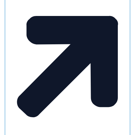
En voor een ander, je helpt iemand aan schaarse
woonruimte. En het maakt niet uit of je in een
koop- of huurwoning woont.
Voor hospitaverhuur gelden bepaalde
voorwaarden. Zo mag je verhuren als je:
Een toegang en gemeenschappelijke
voorzieningen deelt bijvoorbeeld de keuken, de
badkamer en toilet.
Een huurcontract met elkaar hebt afgesloten;
Een huurder hebt die minimaal 18 jaar is en geen
geregistreerd partner van je is.
En allebei op hetzelfde adres staat ingeschreven.
Of je nu alleen woont of samen, met of zonder
kinderen, hospitaverhuur kan een waardevolle
aanvulling zijn op jouw woonsituatie.