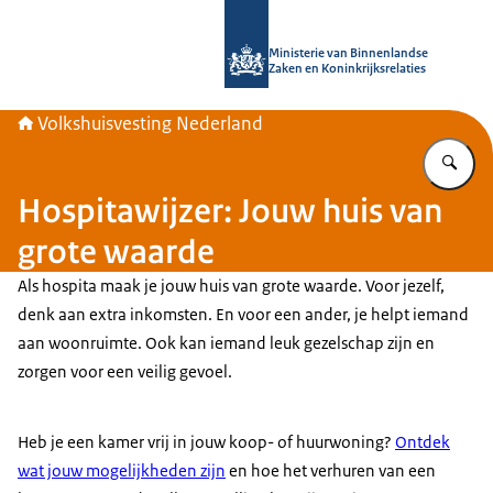
Naar de homepage van Home | Volks
Ministerie van Binnenlandse
Zaken en Koninkrijksrelaties
Volkshuisvesting Nederland
Vu
Hospitawijzer: Jouw huis van
grote waarde
Als hospita maak je jouw huis van grote waarde. Voor jezelf,
denk aan extra inkomsten. En voor een ander, je helpt iemand
aan woonruimte. Ook kan iemand leuk gezelschap zijn en
zorgen voor een veilig gevoel.
Heb je een kamer vrij in jouw koop- of huurwoning?
Ontdek
wat jouw mogelijkheden zijn
en hoe het verhuren van een