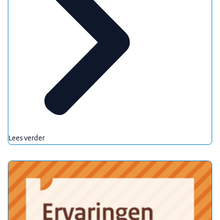
mag gebruiken.
Maak bijvoorbeeld ook afspraken over huisdieren,
roken, en privacy. Daarmee voorkom je
onverwachte situaties en
zorg je voor een plezierige woonsituatie. Is dit iets
voor jou, en heb je hulp nodig bij het vinden van
een goede huurder?
Verschillende bemiddelingsorganisaties kunnen je
helpen bij het vinden van de juiste match.
Hospitaverhuur, waardevol voor jezelf en een
Lees verder
ander.
Meer weten? Kijk op hospitawijzer.nl voor meer
informatie, voorwaarden en mogelijkheden.
Beeldlogo van Hospitaverhuur
Beeldtekst: Heb je een kamer over?