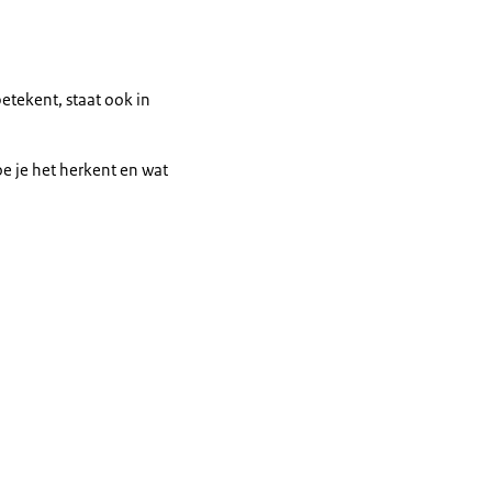
College van de
tekent, staat ook in
oe je het herkent en wat