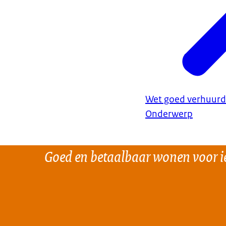
Meer weten? C
woondiscrimin
Wet goed verhuurd
Onderwerp
Goed en betaalbaar wonen voor i