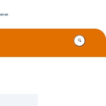
uisvesting Nederland
ken en
Vul in wat u z