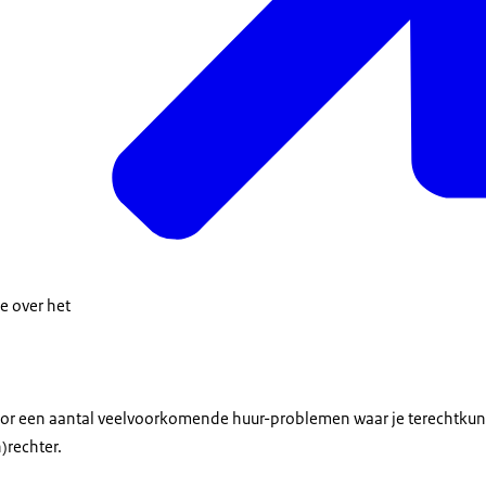
 of niet. Als dat het geval is, kan de Huurcommissie de afrekening a
eel huur? Dan kun je terecht bij jouw gemeente. De gemeente kan opt
rhuur aan arbeidsmigranten kunnen gemeenten zo’n verhuurvergunn
e huurprijs vragen. Ook kun je terecht bij de Huurcommissie. De Huu
en kunnen stellen aan de kwaliteit van de woning.
over of je te veel huur betaalt. Als dat het geval is, kan de Huurcommi
ie over het
oor een aantal veelvoorkomende huur-problemen waar je terechtkunt
)rechter.