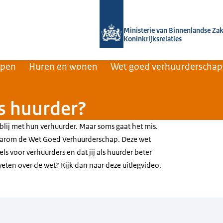
Naar de homepage van Home | Volksh
Ministerie van Binnenlandse Za
Koninkrijksrelaties
rpen
Huren en wonen
Wet goed verhuurderschap
s huurder?
blij met hun verhuurder. Maar soms gaat het mis.
 daarom de Wet Goed Verhuurderschap. Deze wet
els voor verhuurders en dat jij als huurder beter
ten over de wet? Kijk dan naar deze uitlegvideo.