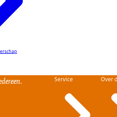
heck de
atie
.
erschap
edereen.
Service
Over d