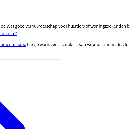
r het
e Mens
stappen.
t de Wet goed verhuurderschap voor huurders of woningzoekenden be
onruimte?
.
ndicriminatie
lees je wanneer er sprake is van woondiscriminatie, h