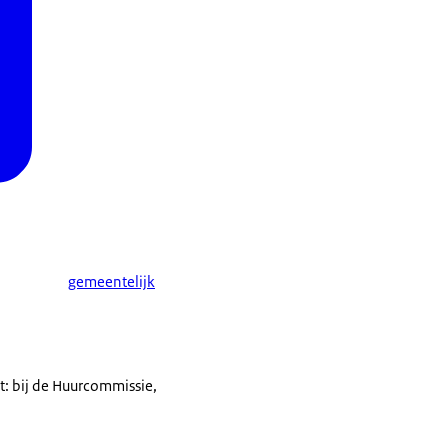
anpassen.
reden tegen verhuurders
ing instellen
rcommissie kan een
ssie je huurprijs
gemeentelijk
: bij de Huurcommissie,