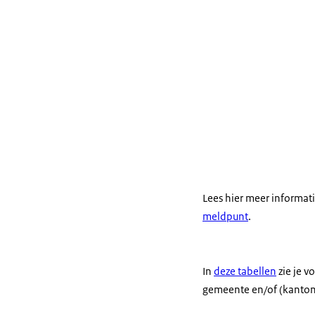
hebt betaald
Betaal je te v
Ook voor de ve
die een te hog
waarmee ze eis
uitspraak doen 
aanpassen.
Lees hier meer informat
meldpunt
.
In
deze tabellen
zie je v
gemeente en/of (kanton