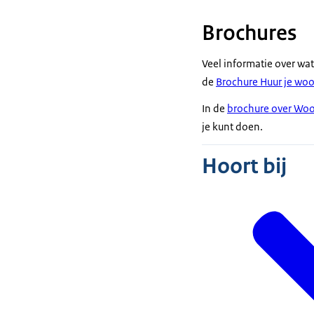
de buurt of naa
rechten van d
Brochures
Veel informatie over wa
de
Brochure Huur je wo
In de
brochure over Woo
je kunt doen.
Hoort bij