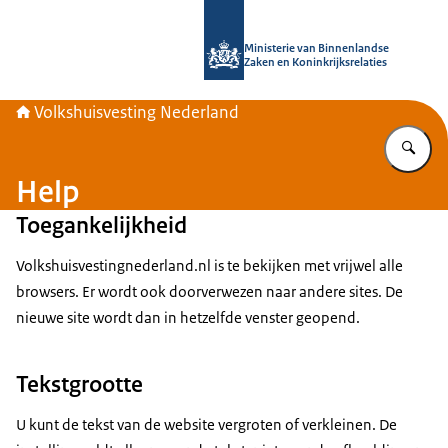
Naar de homepage van Home | Volks
Ministerie van Binnenlandse
Zaken en Koninkrijksrelaties
Volkshuisvesting Nederland
Vu
Help
Toegankelijkheid
Volkshuisvestingnederland.nl is te bekijken met vrijwel alle
browsers. Er wordt ook doorverwezen naar andere sites. De
nieuwe site wordt dan in hetzelfde venster geopend.
Tekstgrootte
U kunt de tekst van de website vergroten of verkleinen. De