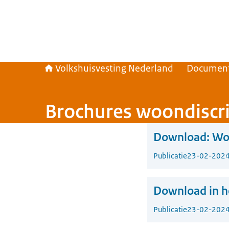
Volkshuisvesting Nederland
Documen
Brochures woondiscr
Download:
Woo
Publicatie
23-02-202
Download in he
Publicatie
23-02-202