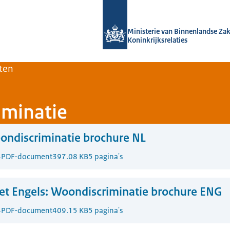
Naar de homepage van Home | Volksh
Ministerie van Binnenlandse Za
Koninkrijksrelaties
ten
iminatie
ndiscriminatie brochure NL
4
PDF-document
397.08 KB
5 pagina's
t Engels:
Woondiscriminatie brochure ENG
4
PDF-document
409.15 KB
5 pagina's