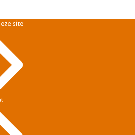
eze site
ht