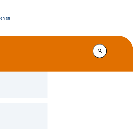
uisvesting Nederland
ken en
Vul in wat u z