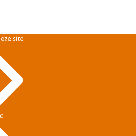
eze site
ht