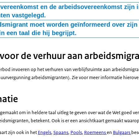
vereenkomst en de arbeidsovereenkomst zijn in
en vastgelegd.
arbeidsmigrant voor huisvesting minder afhankelijk van de werkgever
dsmigrant moet worden geïnformeerd over zijn
st niet automatisch wanneer de arbeidsovereenkomst eindigt. Deze 
in een taal die hij begrijpt.
huurovereenkomsten die afgesloten zijn na 1 juli 2023.
ient de huurder te informeren over een aantal rechten en plichten. 
chten staat op de
pagina Landelijke regels goed verhuurderschap
. De
voor de verhuur aan arbeidsmigr
t in een taal die de arbeidsmigrant begrijpt. Dit is de taal waaraan 
, of een andere taal waarin hij kan communiceren. De verhuurder mo
bod invoeren op het verhuren van verblijfsruimte aan arbeidsmigr
 deze taal voldoende begrijpt, of dat de informatie in de moedertaa
uurvergunning arbeidsmigranten). Zie voor meer informatie hierove
geven. De verhuurder mag er dus niet zomaar vanuit gaan dat een 
s.
atie
omst zelf is van deze verplichting uitgezonderd, omdat de Nederland
 het rechtsverkeer.
gemaakt om in heldere taal uitleg te geven over wat de Wet goed v
idsmigranten, betekent. Ook is er een ansichtkaart gemaakt waarop d
art zijn ook in het
Engels
,
Spaans
,
Pools
,
Roemeens
en
Bulgaars
bes