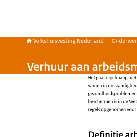
Volkshuisvesting Nederland
Onderwe
Verhuur aan arbeids
Het gaat regelmatig niet
wonen in omstandigheden
gezondheidsproblemen v
beschermen is in de Wet
regels opgenomen voor 
Definitie ar