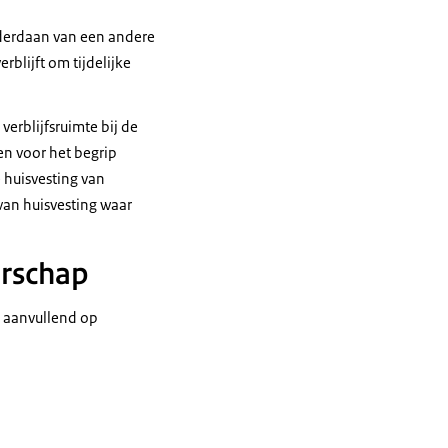
nderdaan van een andere
rblijft om tijdelijke
verblijfsruimte bij de
en voor het begrip
 huisvesting van
van huisvesting waar
erschap
s aanvullend op