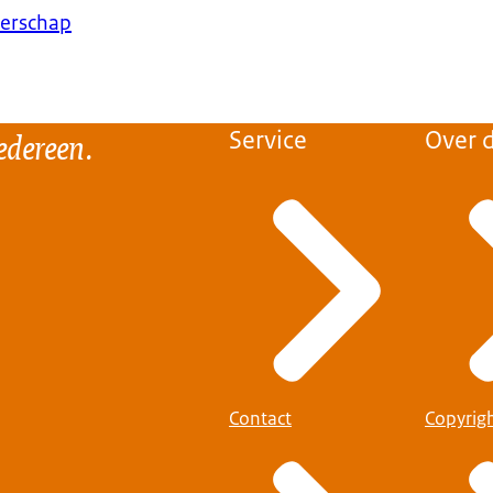
erschap
edereen.
Service
Over d
Contact
Copyrig