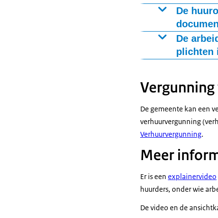
De huuro
document
Hiermee is de 
De arbei
huurovereenkom
plichten 
toepassing op 
De verhuurder d
rechten en pli
Vergunning 
worden verstrek
voorkeur geeft
De gemeente kan een ver
arbeidsmigrant
verhuurvergunning (verh
moet worden ge
Verhuurvergunning
.
talen machtig i
Meer inform
De huurovereenk
bestuurlijk- en
Er is een
explainer
video
huurders, onder wie arbe
De video en de ansichtka