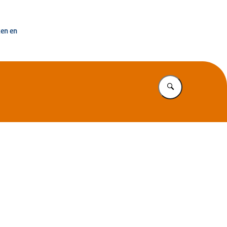
uisvesting Nederland
ken en
Vul in wat u z