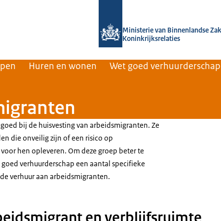
Naar de homepage van Home | Volksh
Ministerie van Binnenlandse Za
Koninkrijksrelaties
rpen
Huren en wonen
Wet goed verhuurderschap
migranten
 goed bij de huisvesting van arbeidsmigranten. Ze
 die onveilig zijn of een risico op
oor hen opleveren. Om deze groep beter te
 goed verhuurderschap een aantal specifieke
de verhuur aan arbeidsmigranten.
beidsmigrant en verblijfsruimte