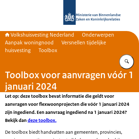
Naar de homepage van Home | Volks
Ministerie van Binnenlandse
Zaken en Koninkrijksrelaties
Volkshuisvesting Nederland
Onderwerpen
Aanpak woningnood
Versnellen tijdelijke
huisvesting
Toolbox
Vu
Toolbox voor aanvragen vóór 1
januari 2024
Let op: deze toolbox bevat informatie die geldt voor
aanvragen voor flexwoonprojecten die vóór 1 januari 2024
zijn ingediend. Een aanvraag ingediend na 1 januari 2024?
Bekijk dan
deze toolbox.
De toolbox biedt handvatten aan gemeenten, provincies,