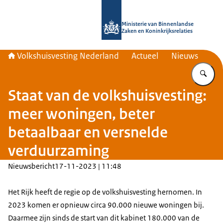
Naar de homepage van Home | Volks
Ministerie van Binnenlandse
Zaken en Koninkrijksrelaties
Volkshuisvesting Nederland
Actueel
Nieuws
Vu
Staat van de volkshuisvesting:
meer woningen, beter
betaalbaar en versnelde
verduurzaming
Nieuwsbericht
17-11-2023 | 11:48
Het Rijk heeft de regie op de volkshuisvesting hernomen. In
2023 komen er opnieuw circa 90.000 nieuwe woningen bij.
Daarmee zijn sinds de start van dit kabinet 180.000 van de