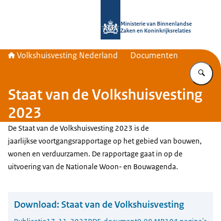
Naar de homepage van Home | Volks
Ministerie van Binnenlandse
Zaken en Koninkrijksrelaties
Volkshuisvesting Nederland
Documenten
Vu
Staat van de Volkshuisvesting
2023
De Staat van de Volkshuisvesting 2023 is de
jaarlijkse voortgangsrapportage op het gebied van bouwen,
wonen en verduurzamen. De rapportage gaat in op de
uitvoering van de Nationale Woon- en Bouwagenda.
Download:
Staat van de Volkshuisvesting