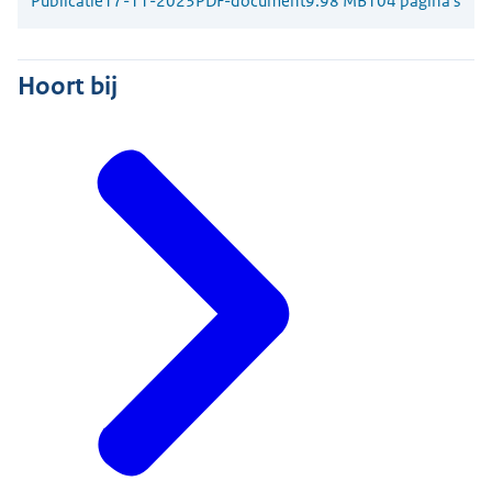
Publicatie
17-11-2023
PDF-document
9.98 MB
104 pagina's
Hoort bij