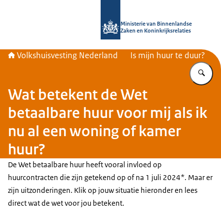
Naar de homepage van Home | Volks
Ministerie van Binnenlandse
Zaken en Koninkrijksrelaties
Volkshuisvesting Nederland
Is mijn huur te duur?
Vu
Wat betekent de Wet
betaalbare huur voor mij als ik
nu al een woning of kamer
huur?
De Wet betaalbare huur heeft vooral invloed op
huurcontracten die zijn getekend op of na 1 juli 2024*. Maar er
zijn uitzonderingen. Klik op jouw situatie hieronder en lees
direct wat de wet voor jou betekent.