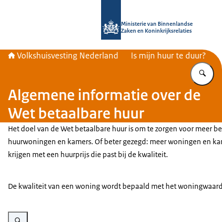
Naar de homepage van Home | Volks
Ministerie van Binnenlandse
Zaken en Koninkrijksrelaties
Volkshuisvesting Nederland
Is mijn huur te duur?
Vu
Algemene informatie over de
Wet betaalbare huur
Het doel van de Wet betaalbare huur is om te zorgen voor meer b
huurwoningen en kamers. Of beter gezegd: meer woningen en k
krijgen met een huurprijs die past bij de kwaliteit.
De kwaliteit van een woning wordt bepaald met het woningwaarderi
Vergroot afbeelding Uitleg van het woningwaarderingsstelsel. Te zien is 