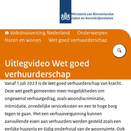
Naar de homepage van Home | Volks
Ministerie van Binnenlandse
Zaken en Koninkrijksrelaties
Volkshuisvesting Nederland
Onderwerpen
Huren en wonen
Wet goed verhuurderschap
Vu
Uitlegvideo Wet goed
verhuurderschap
Vanaf 1 juli 2023 is de Wet goed verhuurderschap van kracht.
Deze wet geeft gemeenten meer mogelijkheden om
ongewenst verhuurgedrag, zoals woondiscriminatie,
intimidatie, onredelijke servicekosten en een te hoge borg
tegen te gaan. Met een verhuurvergunning kunnen
aanvullende eisen aan verhuurders worden gesteld zoals een
eerlijke huurprijs en tijdig onderhoud van de woonruimte. Ook