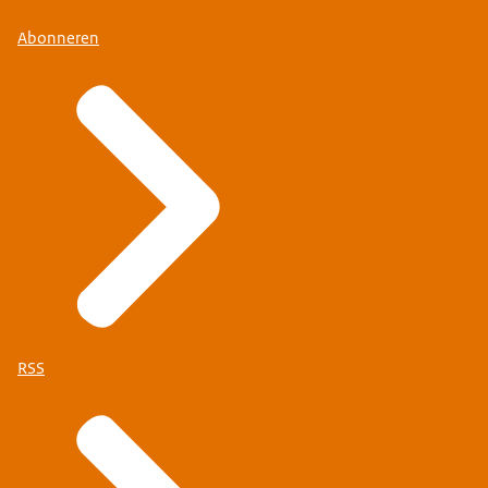
verhuurvergunning instellen voor kwetsbare
gebieden.
Abonneren
Ook voor de verhuur aan arbeidsmigranten
kunnen gemeenten zo’n verhuurvergunning
instellen waarmee ze eisen kunnen stellen aan de
kwaliteit van de woning.
RSS