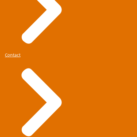
Regel acht:
Verhuurt de verhuurer aan een arbeidsmigrant?
Dan geldt naast deze regels dat de verhuurder de
huurovereenkomst los van de
arbeidsovereenkomst moet vastleggen.
De informatie die de verhuurder aan de huurder
moet geven, moet bovendien in de taal waaraan
Contact
de arbeidsmigrant de voorkeur geeft.
Houdt jouw verhuurder zich niet aan één van deze
regels?
Dan kan je dit melden bij je gemeente.
Iedere gemeente moet vanaf 1 januari 2024 een
meldpunt hebben waar huurders terecht kunnen.
Zij kunnen je verder helpen en op de regels
handhaven.
Naast deze norm kunnen gemeenten een