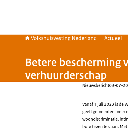
Volkshuisvesting Nederland
Actueel
Betere bescherming 
verhuurderschap
Nieuwsbericht
03-07-20
Vanaf 1 juli 2023 is de
geeft gemeenten meer m
woondiscriminatie, inti
borg tegen te gaan. Me