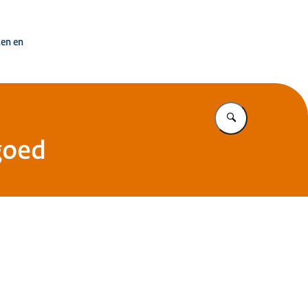
uisvesting Nederland
ken en
Vul in wat u z
goed