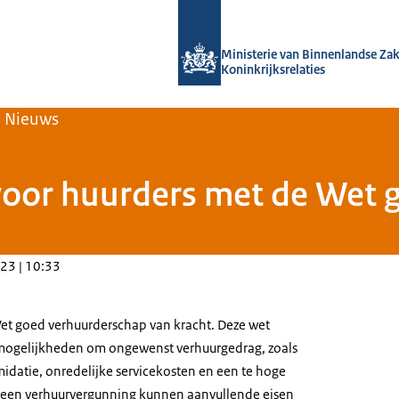
Naar de homepage van Home | Volksh
Ministerie van Binnenlandse Za
Koninkrijksrelaties
Nieuws
voor huurders met de Wet 
23 | 10:33
 Wet goed verhuurderschap van kracht. Deze wet
ogelijkheden om ongewenst verhuurgedrag, zoals
midatie, onredelijke servicekosten en een te hoge
t een verhuurvergunning kunnen aanvullende eisen