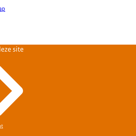
ap
eze site
ht