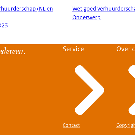
rhuurderschap (NL en
Wet goed verhuurdersch
Onderwerp
023
edereen.
Service
Over d
Contact
Copyrig