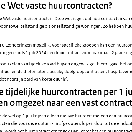
de Wet vaste huurcontracten?
de Wet vaste huurcontracten. Deze wet regelt dat huurcontracten van
voor zowel zelfstandige als onzelfstandige woningen. Zo hebben hu
jn uitzonderingen mogelijk. Voor specifieke groepen kan een huurco
 mogen sinds 1 juli 2024 een huurcontract voor maximaal 2 jaar krij
ntracten van tijdelijke aard blijven ongewijzigd. Hierbij gaat het o
nhuur en de diplomatenclausule, doelgroepcontracten, hospitaverh
dat naar zijn aard van korte duur is’.
 tijdelijke huurcontracten per 1 j
en omgezet naar een vast contrac
n de wet op 1 juli krijgen alleen nieuwe huurders meteen een huurc
tracten die vóór deze datum zijn afgesloten, lopen door tot de eind
en. Wordt het huurcontract verlengd? Dan wordt het een huurcontract