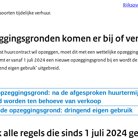
Rijksov
oorten tijdelijke verhuur.
gingsgronden komen er bij of ve
ast huurcontract wil opzeggen, moet dit met een wettelijke opzeggi
mt er vanaf 1 juli 2024 een nieuwe opzeggingsgrond bij en wordt d
nd eigen gebruik’ uitgebreid.
pzeggingsgrond: na de afgesproken huurtermi
 worden ten behoeve van verkoop
als de verhuurder een natuurlijk persoon is, trouwt of een geregistre
ide opzeggingsgrond: dringend eigen gebruik
et meer dan 1 woning verhuurt. Dit moet in de huurovereenkomst s
mag na de afgesproken termijn de huur opzeggen om de huurwonin
maal 2 jaar. De verhuurder moet minimaal 2 jaar voor de start van d
aanverwant in de eerste graad, zoals de ouders of kinderen. Dit moe
 alle regels die sinds 1 juli 2024 g
gewoond hebben. Een verhuurder mag eenmalig op deze grond de hu