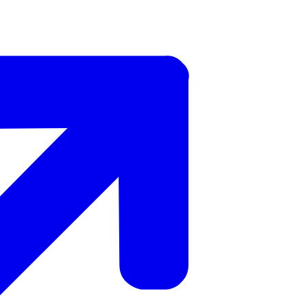
 de gemeente (bij het
meldpunt Goed verhuurderschap
.