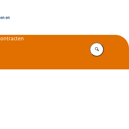
uisvesting Nederland
ken en
ontracten
Vul in wat u z