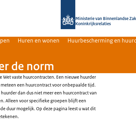
Naar de homepage van Home | Volksh
Ministerie van Binnenlandse Za
Koninkrijksrelaties
rpen
Huren en wonen
Huurbescherming en huurc
er de norm
 de Wet vaste huurcontracten. Een nieuwe huurder
 meteen een huurcontract voor onbepaalde tijd.
huurder dan dus niet meer een huurcontract van
. Alleen voor specifieke groepen blijft een
de duur mogelijk. Op deze pagina leest u wat dit
etekenen.