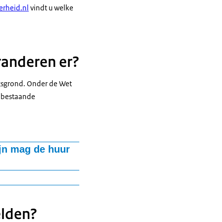
erheid.nl
vindt u welke
randeren er?
ngsgrond. Onder de Wet
e bestaande
jn mag de huur
erd partnerschap
taan. De overeengekomen
g te laten bewonen door
e huurovereenkomst zelf
t in de huurovereenkomst
elden?
ur beëindigen en moet