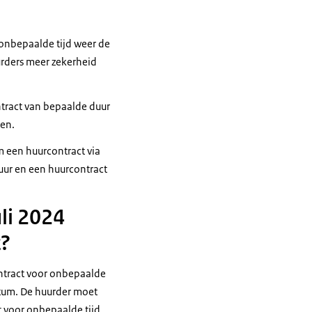
 onbepaalde tijd weer de
urders meer zekerheid
ntract van bepaalde duur
gen.
m een huurcontract via
uur en een huurcontract
uli 2024
t?
ontract voor onbepaalde
datum. De huurder moet
 voor onbepaalde tijd.