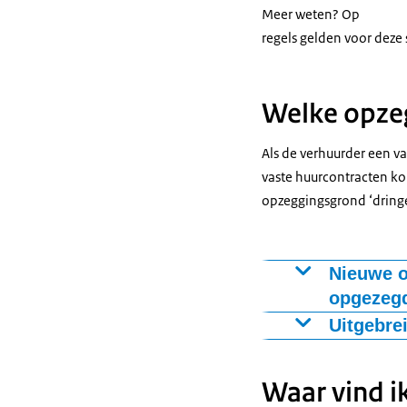
Meer weten? Op
regels gelden voor deze s
Welke opzeg
Als de verhuurder een v
vaste huurcontracten ko
opzeggingsgrond ‘dringe
Nieuwe o
opgezegd
Dit mag alleen 
Uitgebre
aangaat, en ni
De verhuurder 
termijn is maxi
een bloed- of 
Waar vind ik
in de woning 
staan.