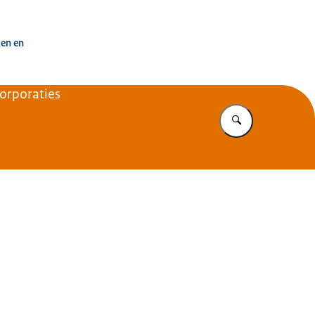
uisvesting Nederland
ken en
corporaties
Vul in wat u z