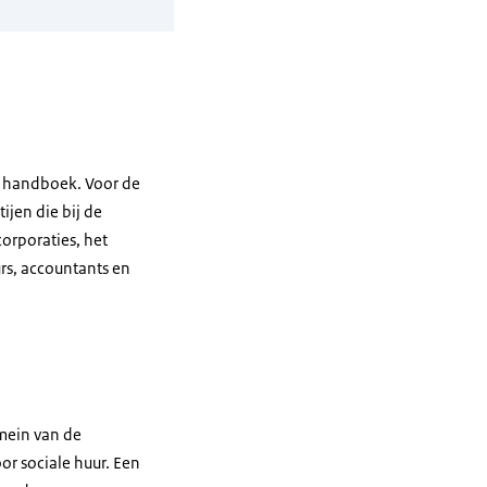
et handboek. Voor de
ijen die bij de
orporaties, het
rs, accountants en
mein van de
or sociale huur. Een