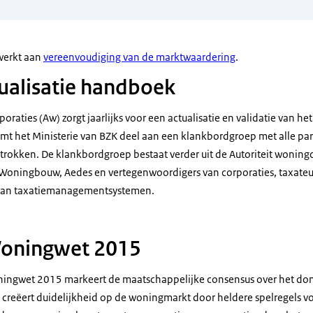
werkt aan
vereenvoudiging van de marktwaardering
.
tualisatie handboek
oraties (Aw) zorgt jaarlijks voor een actualisatie en validatie van h
mt het Ministerie van BZK deel aan een klankbordgroep met alle part
trokken. De klankbordgroep bestaat verder uit de Autoriteit woningc
Woningbouw, Aedes en vertegenwoordigers van corporaties, taxateu
 van taxatiemanagementsystemen.
Woningwet 2015
ningwet 2015 markeert de maatschappelijke consensus over het do
 creëert duidelijkheid op de woningmarkt door heldere spelregels vo