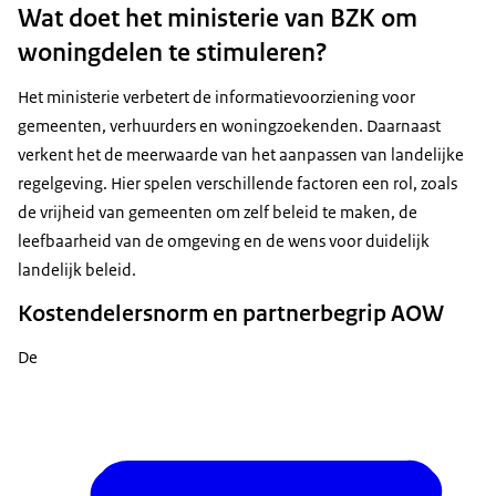
die samen een woning willen kopen. Een
Wat doet het ministerie van BZK om
voor huishoudens die een woning delen. Het kan
verantwoordelijk voor het betalen van de huur en
hypotheekadviseur kan uitzoeken bij welke
bijvoorbeeld van invloed zijn op de AOW, uitkering op
woningdelen te stimuleren?
moeten vaak na afloop van het contract allemaal de
hypotheekverstrekker(s) dit mogelijk is. De
grond van de Participatiewet, toeslagen, gemeentelijke
woning verlaten.
Het ministerie verbetert de informatievoorziening voor
hypotheekverstrekker bekijkt per situatie wat de
heffingen en inkomensafhankelijke bijdragen.
De huurders hebben een apart onzelfstandig
gemeenten, verhuurders en woningzoekenden. Daarnaast
mogelijkheden zijn.
huurcontract (kamergewijze verhuur). Ze betalen de
verkent het de meerwaarde van het aanpassen van landelijke
huur apart en kunnen afzonderlijk van elkaar de huur
regelgeving. Hier spelen verschillende factoren een rol, zoals
opzeggen.
de vrijheid van gemeenten om zelf beleid te maken, de
leefbaarheid van de omgeving en de wens voor duidelijk
landelijk beleid.
Kostendelersnorm en partnerbegrip AOW
De