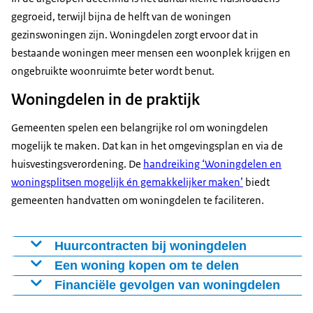
gegroeid, terwijl bijna de helft van de woningen
gezinswoningen zijn. Woningdelen zorgt ervoor dat in
bestaande woningen meer mensen een woonplek krijgen en
ongebruikte woonruimte beter wordt benut.
Woningdelen in de praktijk
Gemeenten spelen een belangrijke rol om woningdelen
mogelijk te maken. Dat kan in het omgevingsplan en via de
huisvestingsverordening. De
handreiking ‘Woningdelen en
woningsplitsen mogelijk én gemakkelijker maken’
biedt
gemeenten handvatten om woningdelen te faciliteren.
Huurcontracten bij woningdelen
Bij woningdelen zijn er twee contractvormen mogelijk:
Een woning kopen om te delen
Er zijn verschillende hypotheekverstrekkers die
Financiële gevolgen van woningdelen
De huurders hebben samen één huurcontract, het
hypotheken aanbieden aan meer dan twee personen
Het verschilt per situatie of er financiële gevolgen zijn
zogenoemde ‘friendscontract’. Ze zijn samen