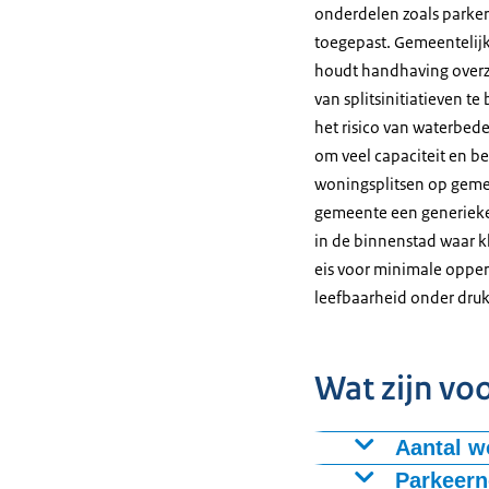
onderdelen zoals parker
toegepast. Gemeentelijk 
houdt handhaving overzic
van splitsinitiatieven t
het risico van waterbed
om veel capaciteit en be
woningsplitsen op gemee
gemeente een generieke 
in de binnenstad waar k
eis voor minimale opper
leefbaarheid onder druk
Wat zijn vo
Aantal w
Het aantal won
Parkeer