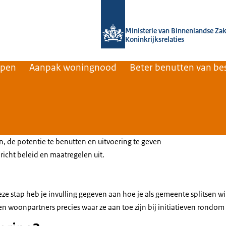
Naar de homepage van Home | Volksh
Ministerie van Binnenlandse Za
Koninkrijksrelaties
rpen
Aanpak woningnood
Beter benutten van b
, de potentie te benutten en uitvoering te geven
ericht beleid en maatregelen uit.
e stap heb je invulling gegeven aan hoe je als gemeente splitsen wi
n woonpartners precies waar ze aan toe zijn bij initiatieven rondom 