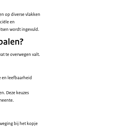
tsen op diverse vlakken
ciële en
itsen wordt ingevuld.
palen?
at te overwegen valt.
 en leefbaarheid
en. Deze keuzes
emeente.
ging bij het kopje