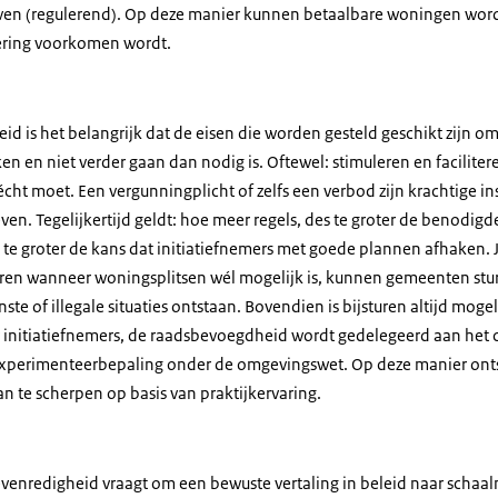
ven (regulerend). Op deze manier kunnen betaalbare woningen word
stering voorkomen wordt.
leid is het belangrijk dat de eisen die worden gesteld geschikt zijn 
en en niet verder gaan dan nodig is. Oftewel: stimuleren en facilite
 écht moet. Een vergunningplicht of zelfs een verbod zijn krachtige i
even. Tegelijkertijd geldt: hoe meer regels, des te groter de benodigd
te groter de kans dat initiatiefnemers met goede plannen afhaken. J
en wanneer woningsplitsen wél mogelijk is, kunnen gemeenten stur
 of illegale situaties ontstaan. Bovendien is bijsturen altijd mogelij
 initiatiefnemers, de raadsbevoegdheid wordt gedelegeerd aan het c
xperimenteerbepaling onder de omgevingswet. Op deze manier ontst
aan te scherpen op basis van praktijkervaring.
evenredigheid vraagt om een bewuste vertaling in beleid naar schaal