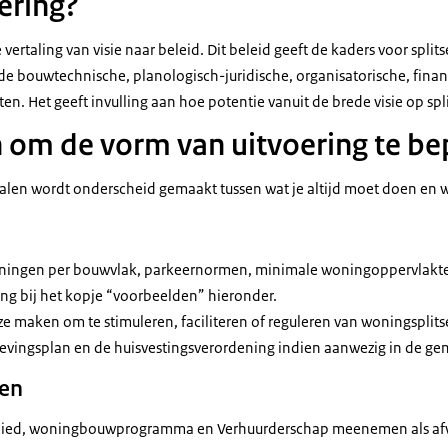
ering?
e vertaling van visie naar beleid. Dit beleid geeft de kaders voor spli
e bouwtechnische, planologisch-juridische, organisatorische, finan
n. Het geeft invulling aan hoe potentie vanuit de brede visie op spl
 om de vorm van uitvoering te be
alen wordt onderscheid gemaakt tussen wat je altijd moet doen en w
ningen per bouwvlak, parkeernormen, minimale woningoppervlakte
g bij het kopje “voorbeelden” hieronder.
e maken om te stimuleren, faciliteren of reguleren van woningsplits
evingsplan en de huisvestingsverordening indien aanwezig in de g
oen
bied, woningbouwprogramma en Verhuurderschap meenemen als afwe