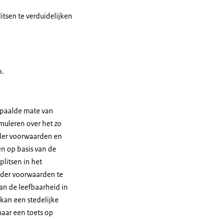
tsen te verduidelijken
n.
epaalde mate van
imuleren over het zo
nder voorwaarden en
en op basis van de
plitsen in het
nder voorwaarden te
an de leefbaarheid in
 kan een stedelijke
aar een toets op