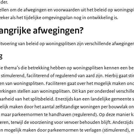
der.
ellen om de afwegingen en voorwaarden uit het beleid op woningspli
zeker als het tijdelijke omgevingsplan nog in ontwikkeling is.
langrijke afwegingen?
itvoering van beleid op woningsplitsen zijn verschillende afweginge
g
e thema’s die betrekking hebben op woningsplitsen kennen een b
 stimulerend, faciliterend of regulerend van aard zijn. Hierbij gaat st
n van woningsplitsen. Faciliteren gaat over het mogelijk maken o
rkingen stellen aan woningsplitsen. Dit kan per onderdeel verschill
arheid van het splitsbeleid. Enerzijds kan een landelijke gemeente s
elijk maken door het aantal zelfstandige woningen per bouwvlak o
), maar parkeernormen te handhaven (regulerend). Op deze manier k
ren, terwijl de voorziening voor vervoer behouden blijft. Anderzijds
n mogelijk maken door parkeernormen te verlagen (stimulerend), m