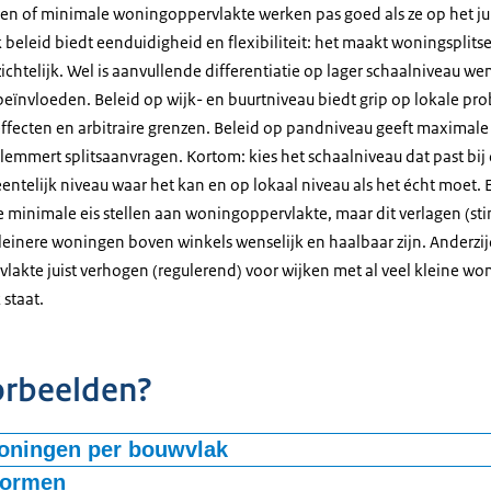
en of minimale woningoppervlakte werken pas goed als ze op het ju
beleid biedt eenduidigheid en flexibiliteit: het maakt woningsplits
htelijk. Wel is aanvullende differentiatie op lager schaalniveau we
e beïnvloeden. Beleid op wijk- en buurtniveau biedt grip op lokale p
effecten en arbitraire grenzen. Beleid op pandniveau geeft maximale
lemmert splitsaanvragen. Kortom: kies het schaalniveau dat past bij
ntelijk niveau waar het kan en op lokaal niveau als het écht moet. 
minimale eis stellen aan woningoppervlakte, maar dit verlagen (sti
leinere woningen boven winkels wenselijk en haalbaar zijn. Anderz
vlakte juist verhogen (regulerend) voor wijken met al veel kleine w
 staat.
orbeelden?
oningen per bouwvlak
ingen per bouwvlak bepaalt hoeveel zelfstandige woningen er maxi
normen