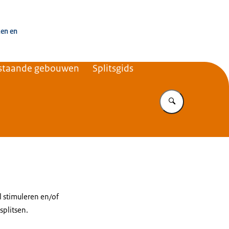
uisvesting Nederland
ken en
estaande gebouwen
Splitsgids
Vul in wat u z
l stimuleren en/of
splitsen.