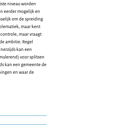
iste niveau worden
en eerder mogelijk en
nselijk om de spreiding
roblematiek, maar kent
 controle, maar vraagt
 de ambitie. Regel
Enerzijds kan een
mulerend) voor splitsen
ijds kan een gemeente de
oningen en waar de
maal op één perceel of