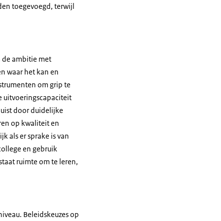
en toegevoegd, terwijl
om de ambitie met
ren waar het kan en
nstrumenten om grip te
e uitvoeringscapaciteit
uist door duidelijke
en op kwaliteit en
k als er sprake is van
ollege en gebruik
aat ruimte om te leren,
niveau. Beleidskeuzes op