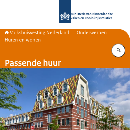
Naar de homepage van Home | Volks
Ministerie van Binnenlandse
Zaken en Koninkrijksrelaties
Volkshuisvesting Nederland
Onderwerpen
Huren en wonen
Vu
Passende huur