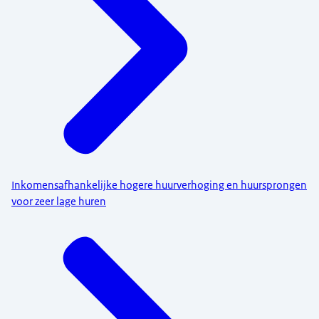
Inkomensafhankelijke hogere huurverhoging en huursprongen
voor zeer lage huren