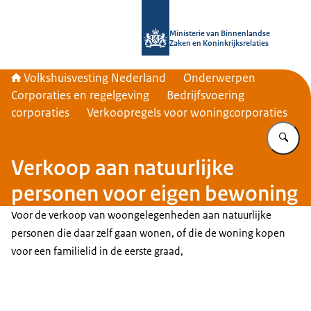
Naar de homepage van Home | Volks
Ministerie van Binnenlandse
Zaken en Koninkrijksrelaties
Volkshuisvesting Nederland
Onderwerpen
Corporaties en regelgeving
Bedrijfsvoering
corporaties
Verkoopregels voor woningcorporaties
Vu
Verkoop aan natuurlijke
personen voor eigen bewoning
Voor de verkoop van woongelegenheden aan natuurlijke
personen die daar zelf gaan wonen, of die de woning kopen
voor een familielid in de eerste graad,