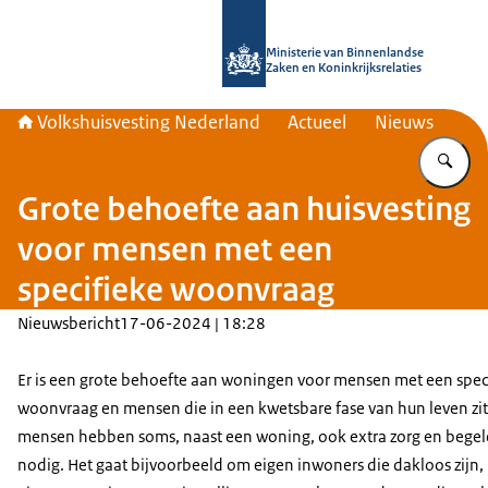
Naar de homepage van Home | Volks
Ministerie van Binnenlandse
Zaken en Koninkrijksrelaties
Volkshuisvesting Nederland
Actueel
Nieuws
Vu
Grote behoefte aan huisvesting
voor mensen met een
specifieke woonvraag
Nieuwsbericht
17-06-2024 | 18:28
Er is een grote behoefte aan woningen voor mensen met een spec
woonvraag en mensen die in een kwetsbare fase van hun leven zit
mensen hebben soms, naast een woning, ook extra zorg en begel
nodig. Het gaat bijvoorbeeld om eigen inwoners die dakloos zijn,