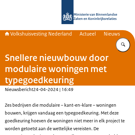
Naar de homepage van Home | Volks
Ministerie van Binnenlandse
Zaken en Koninkrijksrelaties
Volkshuisvesting Nederland
Actueel
Nieuws
Vu
Snellere nieuwbouw door
modulaire woningen met
typegoedkeuring
Nieuwsbericht
24-04-2024 | 16:49
Zes bedrijven die modulaire – kant-en-klare – woningen
bouwen, krijgen vandaag een typegoedkeuring. Met deze
goedkeuring hoeven de woningen niet meer in elk project te
worden getoetst aan de wettelijke vereisten. De