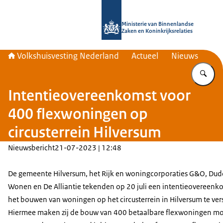
Naar de homepage van Home | Volks
Ministerie van Binnenlandse
Zaken en Koninkrijksrelaties
Volkshuisvesting Nederland
Actueel
Nieuws
Vu
Intentieovereenkomst voor
400 flexwoningen op
circusterrein Hilversum
Nieuwsbericht
21-07-2023 | 12:48
De gemeente Hilversum, het Rijk en woningcorporaties G&O, Du
Wonen en De Alliantie tekenden op 20 juli een intentieovereen
het bouwen van woningen op het circusterrein in Hilversum te ver
Hiermee maken zij de bouw van 400 betaalbare flexwoningen mog