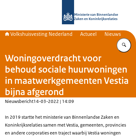
Naar de homepage van Home | Volks
Ministerie van Binnenlandse
Zaken en Koninkrijksrelaties
Volkshuisvesting Nederland
Actueel
Nieuws
Vu
Woningoverdracht voor
behoud sociale huurwoningen
in maatwerkgemeenten Vestia
bijna afgerond
Nieuwsbericht
14-03-2022 | 14:09
In 2019 startte het ministerie van Binnenlandse Zaken en
Koninkrijksrelaties samen met Vestia, gemeenten, provincies
en andere corporaties een traject waarbij Vestia woningen