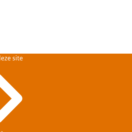
van de
ordt.
 is.
fels, wordt een
iedsontwikkeling, zoals
haling Woningbouw.
mpus, TKI Bouw en
eze site
 vele anderen.