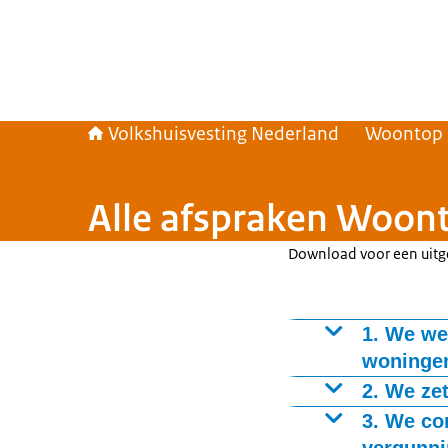
Volkshuisvesting Nederland
Woontop
Alle afspraken Woon
Download voor een uitge
1. We we
woningen
Het betreft zo
2. We ze
Tweederde van 
Meer woningen,
3. We co
middeninkomen 
woningzoekend