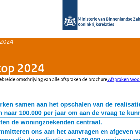
Naar de homepage van Home | Volksh
Ministerie van Binnenlandse Za
Koninkrijksrelaties
 2024
top 2024
breide omschrijving van alle afspraken de brochure
Afspraken Woo
rken samen aan het opschalen van de realisati
 naar 100.000 per jaar om aan de vraag te kun
wel koop als huur en zowel nieuwbouw als het beter benutten van b
tten de woningzoekenden centraal.
de te realiseren woningen is betaalbaar voor huishoudens met een 
 een betere doorstroming en focus op betaalbaarheid. We bekijke
mmitteren ons aan het aanvragen en afgeven v
en bestaat uit sociale huur, middenhuur en betaalbare koop. Tenm
en beter een stem kunnen geven wanneer juridische procedures 