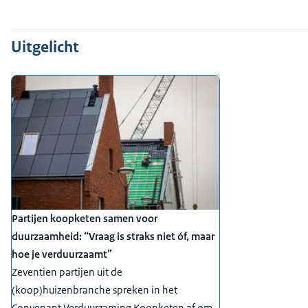
Uitgelicht
Partijen koopketen samen voor
duurzaamheid: “Vraag is straks niet óf, maar
hoe je verduurzaamt”
Zeventien partijen uit de
(koop)huizenbranche spreken in het
Convenant Verduurzaming Koopketen af om