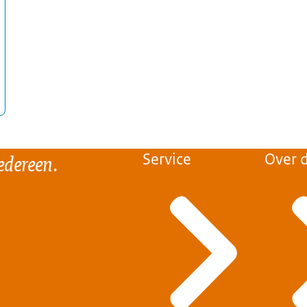
edereen.
Service
Over d