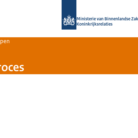
Naar de homepage van Home | Volksh
Ministerie van Binnenlandse Za
Koninkrijksrelaties
rpen
roces