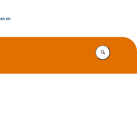
uisvesting Nederland
ken en
Vul in wat u z