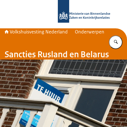
Naar de homepage van Home | Volks
Ministerie van Binnenlandse
Zaken en Koninkrijksrelaties
Volkshuisvesting Nederland
Onderwerpen
Vu
Sancties Rusland en Belarus