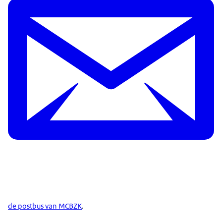
de postbus van MCBZK
.