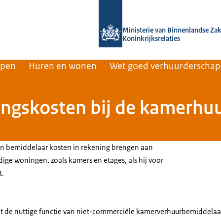
Naar de homepage van Home | Volksh
Ministerie van Binnenlandse Za
Koninkrijksrelaties
rpen
Huren en wonen
Wet goed verhuurderschap
gskosten bij de kamerhuur
en bemiddelaar kosten in rekening brengen aan
ige woningen, zoals kamers en etages, als hij voor
t.
t de nuttige functie van niet-commerciële kamerverhuurbemiddelaars