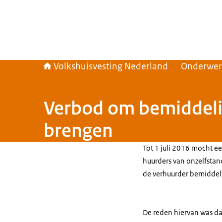
Volkshuisvesting Nederland
Onderwe
Verbod om bemiddelin
brengen
Tot 1 juli 2016 mocht e
huurders van onzelfstand
de verhuurder bemiddel
De reden hiervan was da