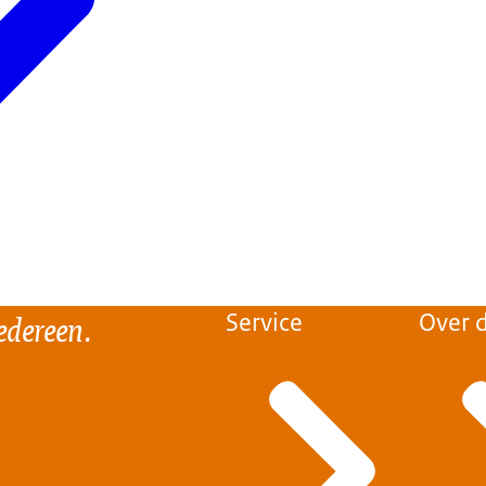
edereen.
Service
Over d