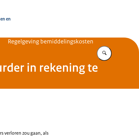
uisvesting Nederland
ken en
Regelgeving bemiddelingskosten
Vul in wat u z
der in rekening te
 verloren zou gaan, als