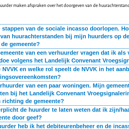
uurder maken afspraken over het doorgeven van de huurachterstan
e stappen van de sociale incasso doorlopen. Ho
 van huurachterstanden bij mijn huurders op de
 de gemeente?
nte op welke manier een huurachterstand voor de vroegsignalering
emeente van een verhuurder vragen dat ik als 
 Gebruik het meldpunt dat de gemeente aangeeft. Dat kan een emai
doe volgens het Landelijk Convenant Vroegsig
. Geef huurachterstanden alleen door als de gemeente vooraf explici
g verhuurders vragen huurachterstanden te melden volgens het
e NVVK en welke rol speelt de NVVK in het aanb
lingsovereenkomsten?
cygevoelige informatie wordt uitgewisseld, zal de gemeente vooraf 
branchevereniging van schuldhulpverlening, sociaal bankieren en b
erhuurder van een paar woningen. Mijn gemeente
t u als verhuurder te sluiten. Hierin staan de afspraken over de veil
, gemeentelijke kredietbanken en instellingen die schuldhulpverlen
technische en organisatorische maatregelen om dit te garanderen. Di
ten bij het Landelijk Convenant Vroegsignalerin
emeenten. De NVVK bevordert de kwaliteit en uniformiteit van de di
eving (de AVG).
n richting de gemeente?
an de hulpverleners.
huurder verantwoordelijk voor een sociale incasso. Voor het doorgev
rplicht de huurder te laten weten dat ik zijn/h
wet
en he
den moet de gemeente met u afspraken hebben gemaakt. U kunt hie
nte door geef?
teerde het tot stand komen van het Landelijk Convenant Vroegsignal
 het Landelijk Convenant Vroegsignalering of daarover een overeen
der is verplicht te laten weten dat de gegevens aan de gemeente wo
modelovereenkomst voor gemeenten en schuldeisers. Het ondertek
uurder heb ik het debiteurenbeheer en de incas