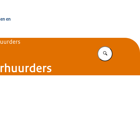
uisvesting Nederland
ken en
huurders
Vul in wat u z
erhuurders