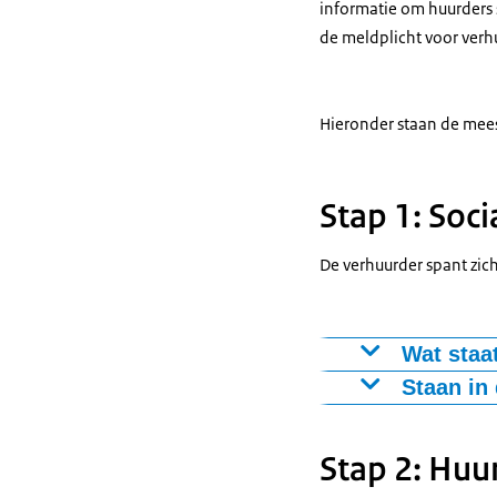
informatie om huurders 
de meldplicht voor verh
Hieronder staan de mees
Stap 1: Soci
De verhuurder spant zich
Wat staa
Staan in
In de wet staa
Stap 2: Hu