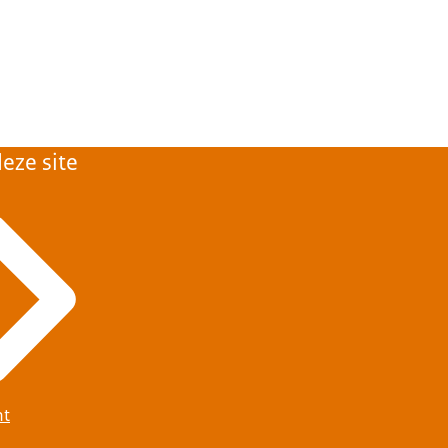
Besluit
model
n over het uitwisseling
model overeenkomst
eze site
ht