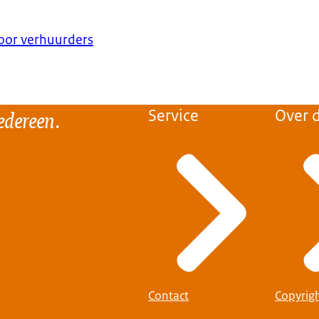
 van het
oor verhuurders
schuldhulpverlening
gaat in op de effecten (hoofdstuk 4).
ant hoort een
die gemeente en verhuurder kunnen gebruiken om afspraken te make
oelige informatie. De NVVK faciliteert de ondertekening van deze 
edereen.
Service
Over d
dertekenportaal. Meer informatie vind je op
Contact
Copyrig