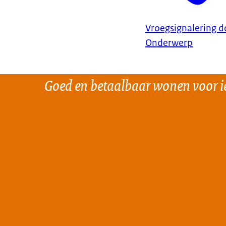
De toelichting
Vroegsignalering d
gemeentelijke 
Onderwerp
Bij het conven
overeenkomst
van privacygev
Goed en betaalbaar wonen voor i
middels een on