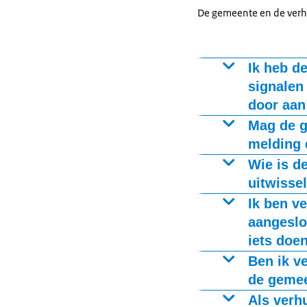
De gemeente en de verh
Ik heb d
signalen
door aan
Vraag de gemee
Mag de g
worden gemeld.
melding 
webportal zijn
De gemeente ma
Wie is d
uitwisse
Omdat er priva
De NVVK is de 
Ik ben v
overeenkomst me
zijn gemeenten
gegevens en de 
aangeslo
opdracht van g
de privacywetg
iets doe
vakmanschap v
U bent als ver
Ben ik ve
In de
huurachterstan
de gemee
De NVVK facili
aansluiten bij
Ja. De verhuur
bijbehorende 
Als verh