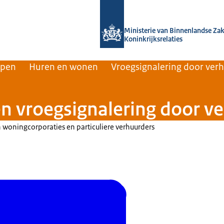
Naar de homepage van Home | Volksh
Ministerie van Binnenlandse Za
Koninkrijksrelaties
rpen
Huren en wonen
Vroegsignalering door ver
n vroegsignalering door v
n woningcorporaties en particuliere verhuurders