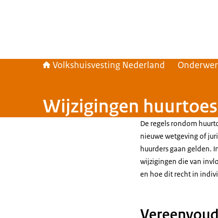
Volkshuisvesting Nederland
Onderwe
Wijzigingen huurtoes
De regels rondom huurt
nieuwe wetgeving of jur
huurders gaan gelden. I
wijzigingen die van invl
en hoe dit recht in indiv
Vereenvoudi