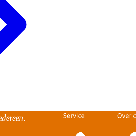
 de rekenhuur boven de aftoppingsgrens wordt vergoed. Bepalend v
entage boven de aftoppingsgrens is het bereiken van die leeftijd in
 dan de eerste dag van de daaropvolgende maand in.
edereen.
Service
Over d