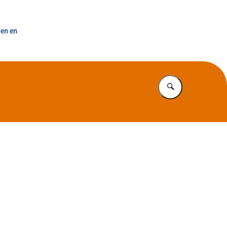
uisvesting Nederland
ken en
Vul in wat u z