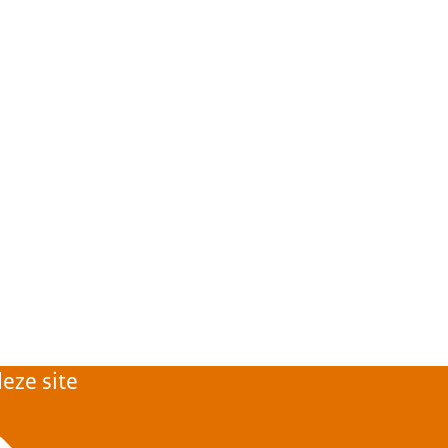
oor dit
 het kalenderjaar. De
eze site