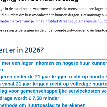
rage in de huurkosten, waarmee de overheid mensen met een lager 
eid huurders om hun woonlasten te kunnen dragen. Het aanvragen v
matie hierover vind je in het Infoblad Vereenvoudiging van de huurt
 je veelgestelde vragen en de bijbehorende antwoorden over huurtoe
rt er in 2026?
 met een lager inkomen en hogere huur kunne
en
 een nieuwe groep mensen bij die recht krijgt op huurtoeslag. Dit zi
geren onder de 21 jaar krijgen recht op huurto
en een hogere huur. Deze huurders hebben qua inkomen recht op hu
 de 21 jaar kunnen vanaf 2026 huurtoeslag aanvragen als hun huur 
 vanaf 21 jaar krijgen recht op volledige huurt
t. Dit komt omdat hun huurprijs boven de maximum huurgrens ligt.
Nu is dat alleen mogelijk als de huur lager is dan € 498,20. De huurt
n nu pas vanaf 23 jaar recht op volledige huurtoeslag. In 2026 krijg
lag voor gemeenschappelijke servicekosten ve
r tot € 498,20.
olledige huurtoeslag. Deze nieuwe leeftijdsgrens is gelijk aan die van 
nen zij net als huurders van een sociale (gereguleerde) huurwoning
an de huidige ontvangers gaat in 2026 minder huurtoeslag ontvan
jdrage wordt € 7,58 minder
eel tot € 932,93. Dat wordt mogelijk door het vervallen van de max
n huurders die nu nog gemeenschappelijke servicekosten vergoed krij
e huurtoeslag krijgen, gaan netto € 7,58 minder betalen voor hun ei
ethode om huurtoeslag te berekenen