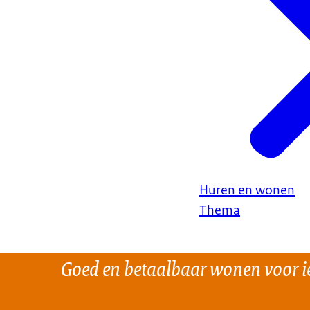
percentage van
vergoedingsperc
wijziging gaat
Huren en wonen
Thema
Goed en betaalbaar wonen voor i