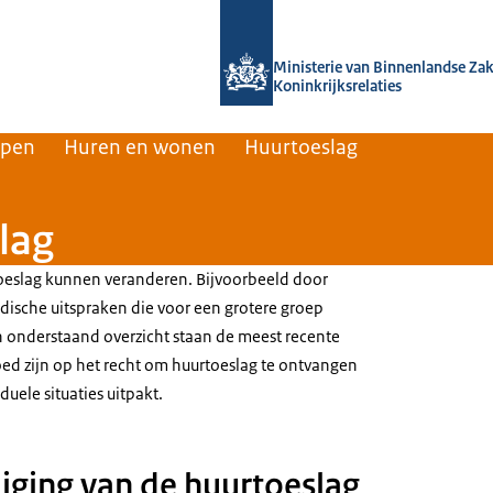
Naar de homepage van Home | Volksh
Ministerie van Binnenlandse Za
Koninkrijksrelaties
rpen
Huren en wonen
Huurtoeslag
lag
oeslag kunnen veranderen. Bijvoorbeeld door
idische uitspraken die voor een grotere groep
n onderstaand overzicht staan de meest recente
oed zijn op het recht om huurtoeslag te ontvangen
iduele situaties uitpakt.
ging van de huurtoeslag