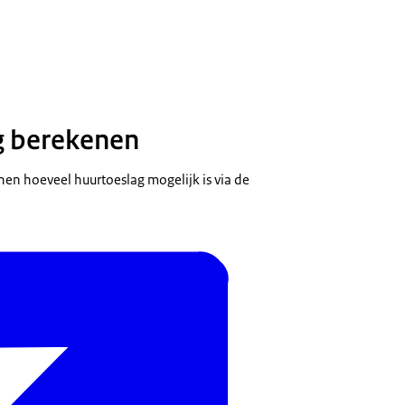
aphic van de Belastingdienst over huurtoeslag. De afbeelding laat zien over
g berekenen
en hoeveel huurtoeslag mogelijk is via de