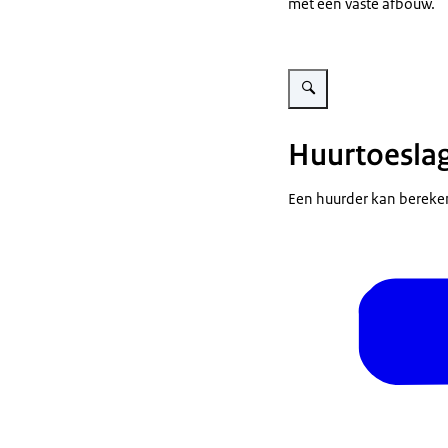
met een vaste afbouw.
Vergroot afbeelding Infogr
Huurtoesla
Een huurder kan bereken