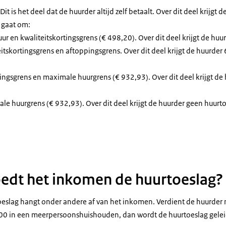
Dit is het deel dat de huurder altijd zelf betaalt. Over dit deel krijgt
 gaat om:
uur en kwaliteitskortingsgrens (€ 498,20). Over dit deel krijgt de hu
eitskortingsgrens en aftoppingsgrens. Over dit deel krijgt de huurder
ingsgrens en maximale huurgrens (€ 932,93). Over dit deel krijgt d
e huurgrens (€ 932,93). Over dit deel krijgt de huurder geen huurt
lle infographic in het Nederlands die uitlegt hoe de lineaire afbouw van huu
edt het inkomen de huurtoeslag?
eslag hangt onder andere af van het inkomen. Verdient de huurder 
00 in een meerpersoonshuishouden, dan wordt de huurtoeslag geleide