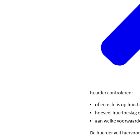
huurder controleren:
of er recht is op huur
hoeveel huurtoeslag o
aan welke voorwaard
De huurder vult hiervoo