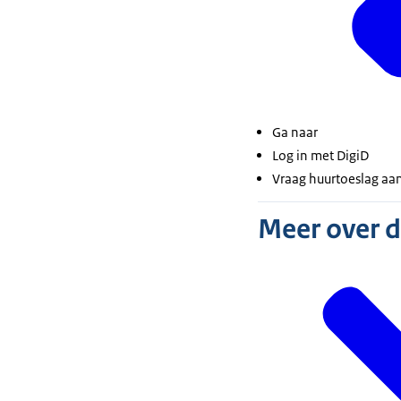
Ga naar
Log in met DigiD
Vraag huurtoeslag aan
Meer over 