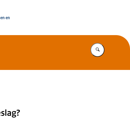
uisvesting Nederland
ken en
Vul in wat u z
slag?