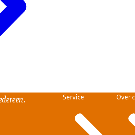
edereen.
Service
Over d