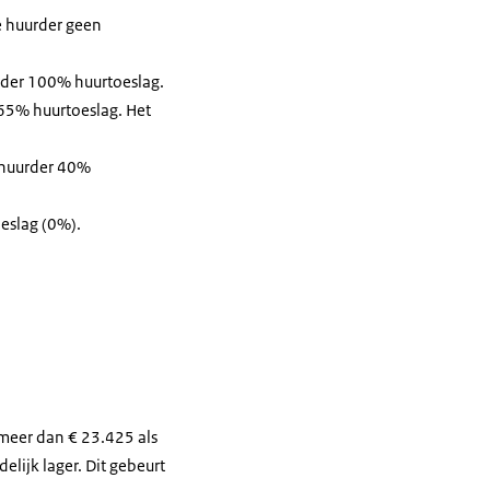
 de huurder geen
urder 100% huurtoeslag.
 65% huurtoeslag. Het
e huurder 40%
oeslag (0%).
rtoeslag vanaf 2026 werkt. Links staat een persoon alleen, rechts een gezin.
meer dan € 23.425 als
lijk lager. Dit gebeurt