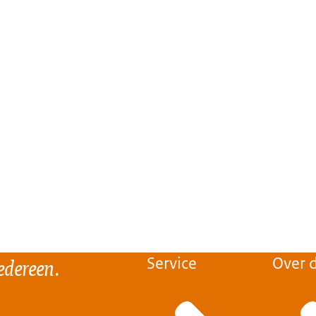
 gedaan...
Nederlands Technische Afspraak (NTA)
edereen.
Service
Over d
over privacy, systeembeveiliging en de manier waarop de
gelegd.