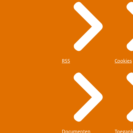
jk, veilig en transparant.
RSS
Cookies
Documenten
Toegank