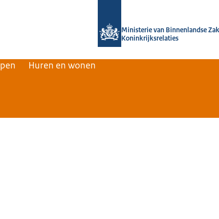
Naar de homepage van Home | Volksh
Ministerie van Binnenlandse Za
Koninkrijksrelaties
rpen
Huren en wonen