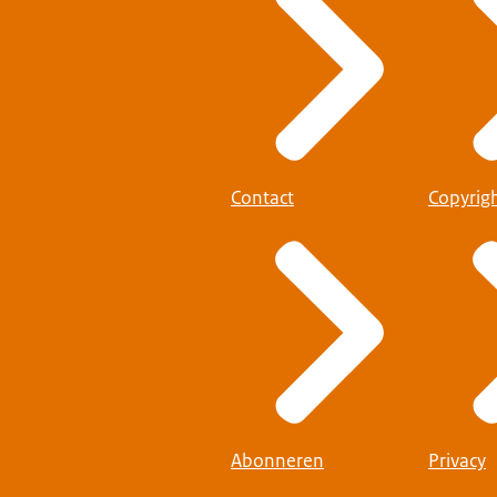
r privacy en veiligheid.
Geschillencommissie Makelaardij
.
n geanonimiseerd.
Contact
Copyrig
...
Abonneren
Privacy