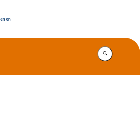
uisvesting Nederland
ken en
Vul in wat u z