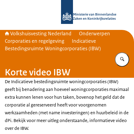
Naar de homepage van Home | Volks
Ministerie van Binnenlandse
Zaken en Koninkrijksrelaties
Volkshuisvesting Nederland
Onderwerpen
Corporaties en regelgeving
Indicatieve
Bestedingsruimte Woningcorporaties (IBW)
Vu
Korte video IBW
De Indicatieve bestedingsruimte woningcorporaties (IBW)
geeft bij benadering aan hoeveel woningcorporaties maximaal
extra kunnen lenen voor hun taken, bovenop het geld dat de
corporatie al gereserveerd heeft voor voorgenomen
werkzaamheden (met name investeringen) en huurbeleid in de
dPi. Bekijk voor meer uitleg onderstaande, informatieve video
over de IBW.