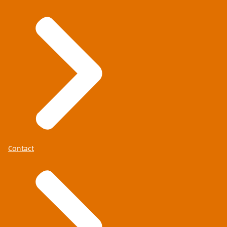
Ondertiteling
srt
4 KB
Download
Audiobeschrijving
mp3
2,7 MB
Download
Contact