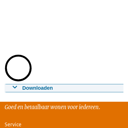
Downloaden
Animatie IBW
03-07-2020
2:57
mp4
215 MB
Goed en betaalbaar wonen voor iedereen.
Download
Service