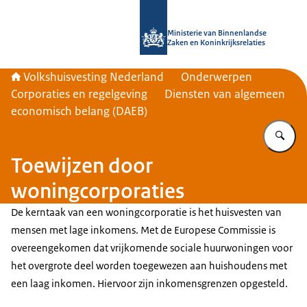
Naar de homepage van Home | Volks
Ministerie van Binnenlandse
Zaken en Koninkrijksrelaties
Volkshuisvesting Nederland
Onderwerpen
Corporaties en regelgeving
Diensten van algemeen
economisch belang (DAEB)
Vu
Toewijzen door
woningcorporaties
De kerntaak van een woningcorporatie is het huisvesten van
mensen met lage inkomens. Met de Europese Commissie is
overeengekomen dat vrijkomende sociale huurwoningen voor
het overgrote deel worden toegewezen aan huishoudens met
een laag inkomen. Hiervoor zijn inkomensgrenzen opgesteld.