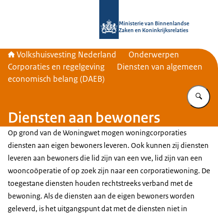
Naar de homepage van Home | Volks
Ministerie van Binnenlandse
Zaken en Koninkrijksrelaties
Volkshuisvesting Nederland
Onderwerpen
Corporaties en regelgeving
Diensten van algemeen
economisch belang (DAEB)
Vu
Diensten aan bewoners
Op grond van de Woningwet mogen woningcorporaties
diensten aan eigen bewoners leveren. Ook kunnen zij diensten
leveren aan bewoners die lid zijn van een vve, lid zijn van een
wooncoöperatie of op zoek zijn naar een corporatiewoning. De
toegestane diensten houden rechtstreeks verband met de
bewoning. Als de diensten aan de eigen bewoners worden
geleverd, is het uitgangspunt dat met de diensten niet in