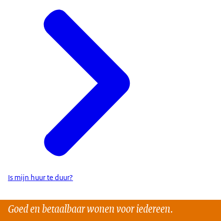
contracten. Klopt de huur niet met het
puntenaantal, dan moet de huur in sommige
gevallen direct omlaag. Let op: dit geldt ook voor
woningen van particuliere verhuurders,
studentenkamers en andere onzelfstandige
woonruimtes. Als verhuurders zich hier niet aan
houden, een boete krijgen. Wil je weten wat de
nieuwe wet voor jouw huurprijs betekent? Ga naar
ismijnhuurteduur.nl
Is mijn huur te duur?
Goed en betaalbaar wonen voor iedereen.