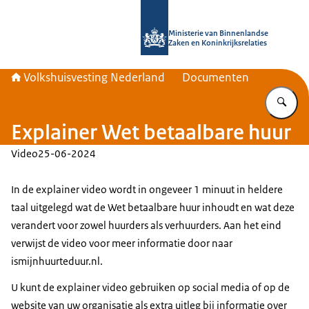
Naar de homepage van Home | Volks
Ministerie van Binnenlandse
Zaken en Koninkrijksrelaties
Volkshuisvesting Nederland
Documenten
Vu
Explainer Wet betaalbare huur
Video
25-06-2024
In de explainer video wordt in ongeveer 1 minuut in heldere
taal uitgelegd wat de Wet betaalbare huur inhoudt en wat deze
verandert voor zowel huurders als verhuurders. Aan het eind
verwijst de video voor meer informatie door naar
ismijnhuurteduur.nl.
U kunt de explainer video gebruiken op social media of op de
website van uw organisatie als extra uitleg bij informatie over