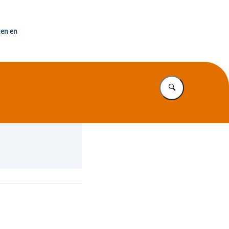
uisvesting Nederland
ken en
Vul in wat u z