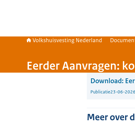
Volkshuisvesting Nederland
Documen
Eerder Aanvragen: kor
Download:
Eer
Publicatie
23-06-202
Meer over 