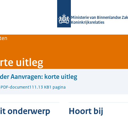
Naar de homepage van Home | Volksh
Ministerie van Binnenlandse Za
Koninkrijksrelaties
ten
te uitleg
der Aanvragen: korte uitleg
6
PDF-document
111.13 KB
1 pagina
dit onderwerp
Hoort bij