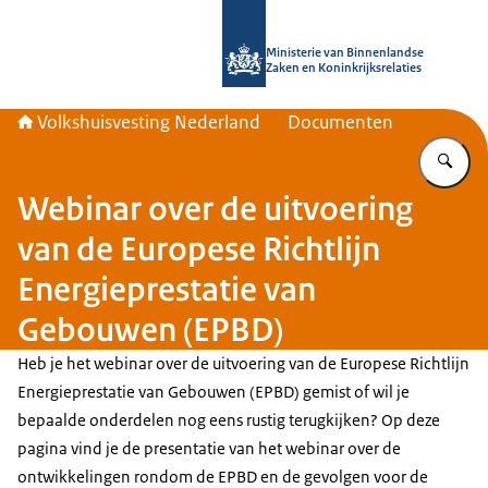
Naar de homepage van Home | Volks
Ministerie van Binnenlandse
Zaken en Koninkrijksrelaties
Volkshuisvesting Nederland
Documenten
Vu
Webinar over de uitvoering
van de Europese Richtlijn
Energieprestatie van
Gebouwen (EPBD)
Heb je het webinar over de uitvoering van de Europese Richtlijn
Energieprestatie van Gebouwen (EPBD) gemist of wil je
bepaalde onderdelen nog eens rustig terugkijken? Op deze
pagina vind je de presentatie van het webinar over de
ontwikkelingen rondom de EPBD en de gevolgen voor de