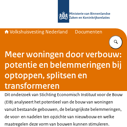
Naar de homepage van Home | Volks
Ministerie van Binnenlandse
Zaken en Koninkrijksrelaties
Volkshuisvesting Nederland
Documenten
Vu
Meer woningen door verbouw:
potentie en belemmeringen bij
optoppen, splitsen en
transformeren
Dit onderzoek van Stichting Economisch Instituut voor de Bouw
(EIB) analyseert het potentieel van de bouw van woningen
vanuit bestaande gebouwen, de belangrijkste belemmeringen,
de voor- en nadelen ten opzichte van nieuwbouw en welke
maatregelen deze vorm van bouwen kunnen stimuleren.