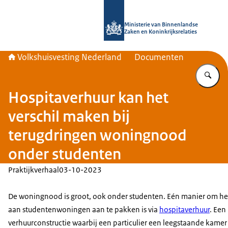
Naar de homepage van Home | Volks
Ministerie van Binnenlandse
Zaken en Koninkrijksrelaties
Volkshuisvesting Nederland
Documenten
Vu
Hospitaverhuur kan het
verschil maken bij
terugdringen woningnood
onder studenten
Praktijkverhaal
03-10-2023
De woningnood is groot, ook onder studenten. Eén manier om het
aan studentenwoningen aan te pakken is via
hospitaverhuur
. Een
verhuurconstructie waarbij een particulier een leegstaande kamer