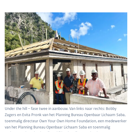
Under the hill – fase twee in aanbouw. Van links naar rechts: Bobby
Zagers en Evita Pronk van het Planning Bureau Openbaar Lichaam Saba,
toenmalig directeur Own Your Own Home Foundation, een medewerker
van het Planning Bureau Openbaar Lichaam Saba en toenmalig