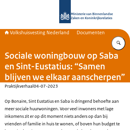
Naar de homepage van Home | Volks
Ministerie van Binnenlandse
Zaken en Koninkrijksrelaties
Volkshuisvesting Nederland
Documenten
Vu
Sociale woningbouw op Saba
en Sint-Eustatius: “Samen
blijven we elkaar aanscherpen”
Praktijkverhaal
04-07-2023
Op Bonaire, Sint Eustatius en Saba is dringend behoefte aan
meer sociale huurwoningen. Voor veel inwoners met lage
inkomens zit er op dit moment niets anders op dan bij
vrienden of familie in huis te wonen, of boven hun budget te