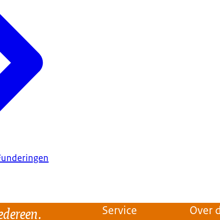
Funderingen
edereen.
Service
Over d