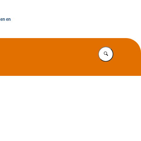
uisvesting Nederland
ken en
Vul in wat u z