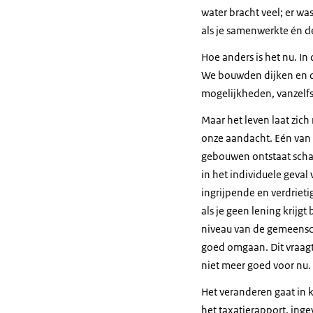
water bracht veel; er wa
als je samenwerkte én d
Hoe anders is het nu. I
We bouwden dijken en d
mogelijkheden, vanzelf
Maar het leven laat zich
onze aandacht. Eén van
gebouwen ontstaat scha
in het individuele geva
ingrijpende en verdrieti
als je geen lening krijg
niveau van de gemeensch
goed omgaan. Dit vraagt
niet meer goed voor nu.
Het veranderen gaat in k
het taxatierapport, inge