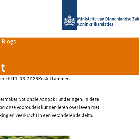
Naar de homepage van Home | Volksh
Ministerie van Binnenlandse Za
Koninkrijksrelaties
Blogs
t
ericht
11-06-2026
Kristel Lammers
tiermaker Nationale Aanpak Funderingen. In deze
 van onze voorouders kunnen leren over leven met
ing en veerkracht in een veranderende delta.