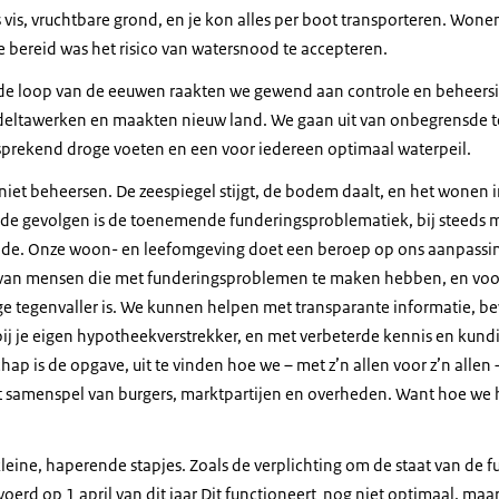
s vis, vruchtbare grond, en je kon alles per boot transporteren. Wone
e bereid was het risico van watersnood te accepteren.
n de loop van de eeuwen raakten we gewend aan controle en beheer
eltawerken en maakten nieuw land. We gaan uit van onbegrensde 
sprekend droge voeten en een voor iedereen optimaal waterpeil.
 niet beheersen. De zeespiegel stijgt, de bodem daalt, en het wonen 
 de gevolgen is de toenemende funderingsproblematiek, bij steeds
de. Onze woon- en leefomgeving doet een beroep op ons aanpassin
l van mensen die met funderingsproblemen te maken hebben, en voor
ge tegenvaller is. We kunnen helpen met transparante informatie, be
t bij je eigen hypotheekverstrekker, en met verbeterde kennis en ku
ap is de opgave, uit te vinden hoe we – met z’n allen voor z’n alle
 samenspel van burgers, marktpartijen en overheden. Want hoe we h
leine, haperende stapjes. Zoals de verplichting om de staat van de 
voerd op 1 april van dit jaar Dit functioneert nog niet optimaal, maar