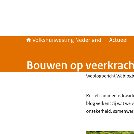
Volkshuisvesting Nederland
Actueel
Bouwen op veerkrach
Weblogbericht Weblogb
Kristel Lammers is kwar
blog verkent zij wat we
onzekerheid, samenwerk