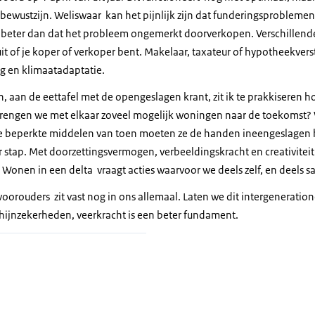
ewustzijn. Weliswaar kan het pijnlijk zijn dat funderingsproblemen 
s beter dan dat het probleem ongemerkt doorverkopen. Verschillend
it of je koper of verkoper bent. Makelaar, taxateur of hypotheekver
ng en klimaatadaptatie.
 aan de eettafel met de opengeslagen krant, zit ik te prakkiseren ho
engen we met elkaar zoveel mogelijk woningen naar de toekomst? 
e beperkte middelen van toen moeten ze de handen ineengeslagen 
r stap. Met doorzettingsvermogen, verbeeldingskracht en creativitei
Wonen in een delta vraagt acties waarvoor we deels zelf, en deels s
oorouders zit vast nog in ons allemaal. Laten we dit intergeneratio
hijnzekerheden, veerkracht is een beter fundament.