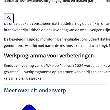
aantal actieve kwaliteitsborgers gegroeid en maken partijen inmi
Vergroot afbeelding Foto van een bouwplaats waar woningen worden gebo
De onderzoekers constateren dat het stelsel nog duidelijk in on
brandweer zijn kritisch op de uitvoering van de wet. Overigens z
De begeleidingsgroep monitoring en evaluatie concludeert dat het 
gemonitord, waarbij met name de respons extra aandacht krijgt. D
Werkprogramma voor verbeteringen
Sinds de invoering van de Wkb op 1 januari 2024 wordt jaarlijks 
gezamenlijk werkprogramma op. Daarmee werken zij aan het verdu
verzameld en besproken.
Meer over dit onderwerp