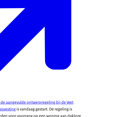
r de aangevulde ontwerpregeling bij de Wet
uisvesting
is vandaag gestart. De regeling is
den voor voorrang op een woning aan dakloze