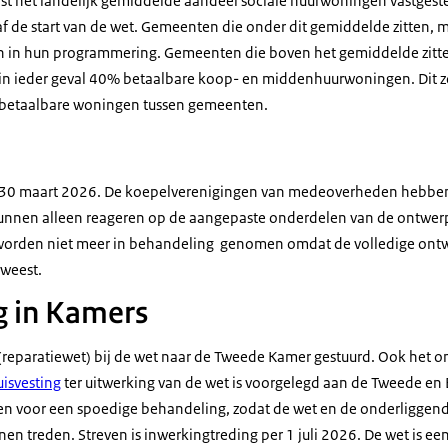
aast het landelijk gemiddelde aandeel sociale huurwoningen vastges
af de start van de wet. Gemeenten die onder dit gemiddelde zitten,
n hun programmering. Gemeenten die boven het gemiddelde zitte
 ieder geval 40% betaalbare koop- en middenhuurwoningen. Dit z
n betaalbare woningen tussen gemeenten.
ot 30 maart 2026. De koepelverenigingen van medeoverheden hebbe
kunnen alleen reageren op de aangepaste onderdelen van de ontwerp
worden niet meer in behandeling genomen omdat de volledige ontw
eweest.
g in Kamers
 (reparatiewet) bij de wet naar de Tweede Kamer gestuurd. Ook het o
uisvesting
ter uitwerking van de wet is voorgelegd aan de Tweede en
oen voor een spoedige behandeling, zodat de wet en de onderliggend
en treden. Streven is inwerkingtreding per 1 juli 2026. De wet is ee