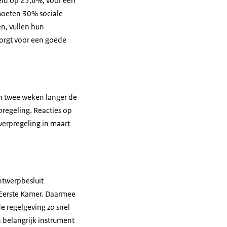
teld op 25,6%, voor een
 moeten 30% sociale
n, vullen hun
orgt voor een goede
n twee weken langer de
regeling. Reacties op
erpregeling in maart
ntwerpbesluit
 Eerste Kamer. Daarmee
e regelgeving zo snel
n belangrijk instrument