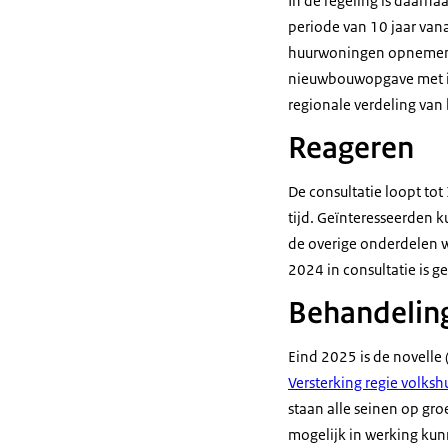
In de regeling is daarn
periode van 10 jaar van
huurwoningen opnemen i
nieuwbouwopgave met in
regionale verdeling va
Reageren
De consultatie loopt t
tijd. Geïnteresseerden 
de overige onderdelen 
2024 in consultatie is g
Behandelin
Eind 2025 is de novelle
Versterking regie volksh
staan alle seinen op gr
mogelijk in werking kunn