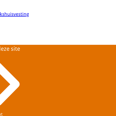
lkshuisvesting
eze site
ht