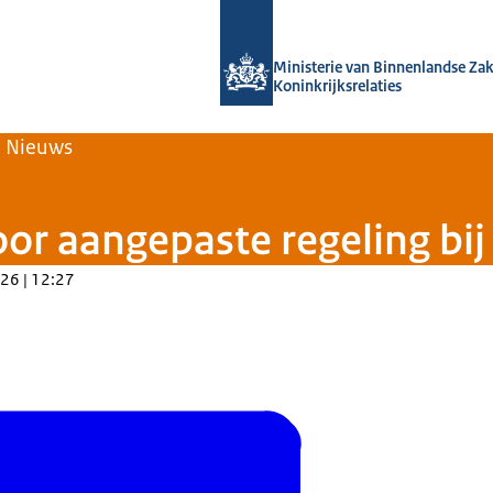
Naar de homepage van Home | Volksh
Ministerie van Binnenlandse Za
Koninkrijksrelaties
Nieuws
oor aangepaste regeling bij
26 | 12:27