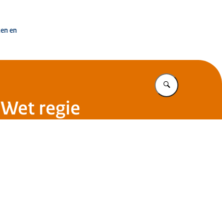
uisvesting Nederland
ken en
Vul in wat u z
 Wet regie