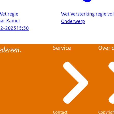
Wet regie
Wet Versterking regie vo
aar Kamer
Onderwerp
12-2025
15:30
edereen.
Service
Over d
Contact
Copyrig