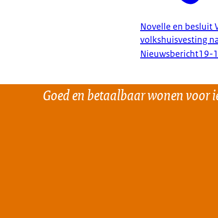
Novelle en besluit 
volkshuisvesting n
Nieuwsbericht
19-
Goed en betaalbaar wonen voor i