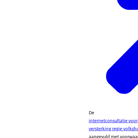
De
internetconsultatie voo
versterking regie volksh
aangevuld met voorwaar