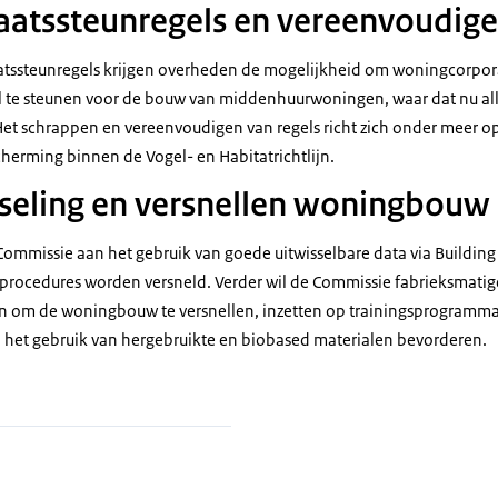
taatssteunregels en vereenvoudig
aatssteunregels krijgen overheden de mogelijkheid om woningcorpor
l te steunen voor de bouw van middenhuurwoningen, waar dat nu all
et schrappen en vereenvoudigen van regels richt zich onder meer o
erming binnen de Vogel- en Habitatrichtlijn.
seling en versnellen woningbouw
ommissie aan het gebruik van goede uitwisselbare data via Buildin
 procedures worden versneld. Verder wil de Commissie fabrieksmati
n om de woningbouw te versnellen, inzetten op trainingsprogramma
het gebruik van hergebruikte en biobased materialen bevorderen.