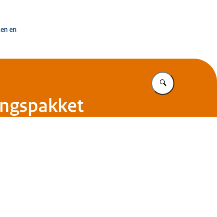
uisvesting Nederland
ken en
Vul in wat u z
tingspakket