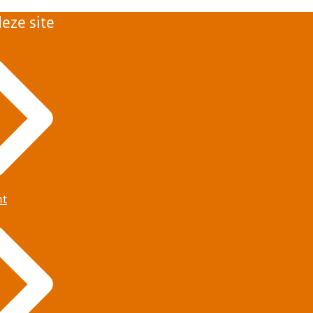
eze site
ht