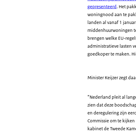
gepresenteerd
. Het pak
woningnood aan te pakke
landen al vanaf 1 janu
middenhuurwoningen te f
brengen welke EU-regel
administratieve lasten 
goedkoper te maken. Hi
Minister Keijzer zegt da
“Nederland pleit al lan
zien dat deze boodscha
en deregulering zijn eer
Commissie om te kijken
kabinet de Tweede Kame