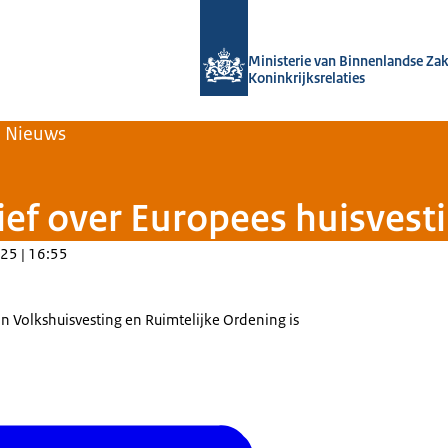
Naar de homepage van Home | Volksh
Ministerie van Binnenlandse Za
Koninkrijksrelaties
Nieuws
tief over Europees huisves
25 | 16:55
n Volkshuisvesting en Ruimtelijke Ordening is