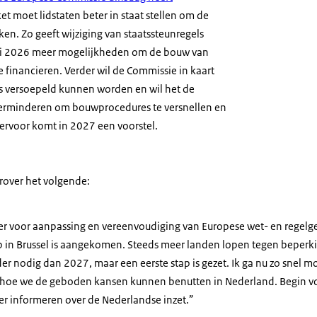
ket moet lidstaten beter in staat stellen om de
n. Zo geeft wijziging van staatssteunregels
ari 2026 meer mogelijkheden om de bouw van
inancieren. Verder wil de Commissie in kaart
s versoepeld kunnen worden en wil het de
verminderen om bouwprocedures te versnellen en
ervoor komt in 2027 een voorstel.
arover het volgende:
ger voor aanpassing en vereenvoudiging van Europese wet- en regelge
p in Brussel is aangekomen. Steeds meer landen lopen tegen beperk
der nodig dan 2027, maar een eerste stap is gezet. Ik ga nu zo snel m
 hoe we de geboden kansen kunnen benutten in Nederland. Begin vol
r informeren over de Nederlandse inzet.”