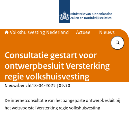
Naar de homepage van Home | Volks
Ministerie van Binnenlandse
Zaken en Koninkrijksrelaties
Volkshuisvesting Nederland
Actueel
Nieuws
Vu
Consultatie gestart voor
ontwerpbesluit Versterking
regie volkshuisvesting
Nieuwsbericht
18-04-2025 | 09:30
De internetconsultatie van het aangepaste ontwerpbesluit bij
het wetsvoorstel Versterking regie volkshuisvesting