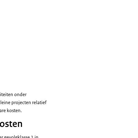
iteiten onder
leine projecten relatief
are kosten.
kosten
 gevolgklasse 1 in