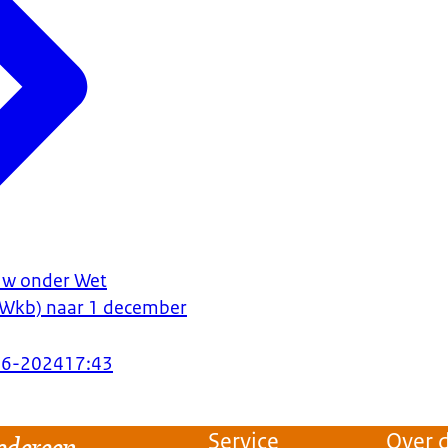
ouw onder Wet
 (Wkb) naar 1 december
06-2024
17:43
edereen.
Service
Over d