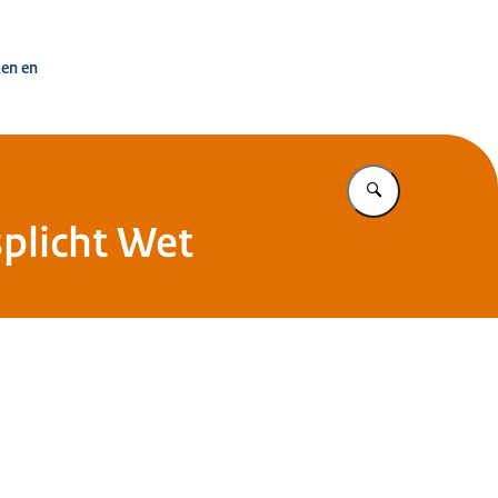
uisvesting Nederland
ken en
Vul in wat u z
plicht Wet