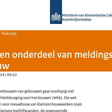
Naar de homepage van Home | Volksh
Ministerie van Binnenlandse Za
Koninkrijksrelaties
Nieuws
en onderdeel van meldings
ouw
24 | 09:22
 verbouwen van gebouwen gaat voorlopig niet
liteitsborging voor het bouwen (Wkb). Die wet
 in voor nieuwbouw van kleinere bouwwerken zoals
leinere bedrijfspanden, de zogenoemde