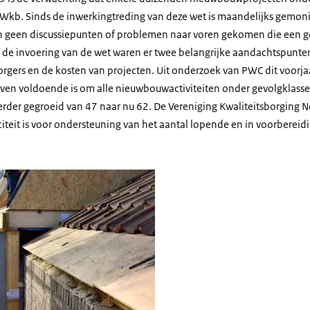
e Wkb. Sinds de inwerkingtreding van deze wet is maandelijks gemonit
 zijn geen discussiepunten of problemen naar voren gekomen die een 
j de invoering van de wet waren er twee belangrijke aandachtspunten
rgers en de kosten van projecten. Uit onderzoek van PWC dit voorjaar
jven voldoende is om alle nieuwbouwactiviteiten onder gevolgklasse 
verder gegroeid van 47 naar nu 62. De Vereniging Kwaliteitsborging N
teit is voor ondersteuning van het aantal lopende en in voorbereidi