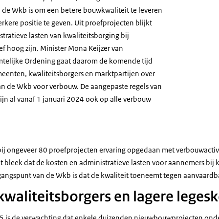
n de Wkb is om een betere bouwkwaliteit te leveren
kere positie te geven. Uit proefprojecten blijkt
tratieve lasten van kwaliteitsborging bij
f hoog zijn. Minister Mona Keijzer van
mtelijke Ordening gaat daarom de komende tijd
meenten, kwaliteitsborgers en marktpartijen over
an de Wkb voor verbouw. De aangepaste regels van
ijn al vanaf 1 januari 2024 ook op alle verbouw
 bij ongeveer 80 proefprojecten ervaring opgedaan met verbouwactiv
it bleek dat de kosten en administratieve lasten voor aannemers bij k
itgangspunt van de Wkb is dat de kwaliteit toeneemt tegen aanvaardb
waliteitsborgers en lagere leges
5 is de verwachting dat enkele duizenden nieuwbouwprojecten onder