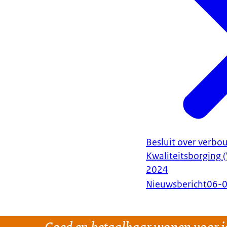
Besluit over verb
Kwaliteitsborging
2024
Nieuwsbericht
06-
Goed en betaalbaar wonen voor i