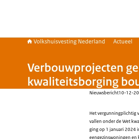
Volkshuisvesting Nederland
Actueel
Verbouwprojecten ge
kwaliteitsborging b
Nieuwsbericht
10-12-20
Het vergunningplichtig
vallen onder de Wet kwa
ging op 1 januari 2024
eengezinswoningen en k