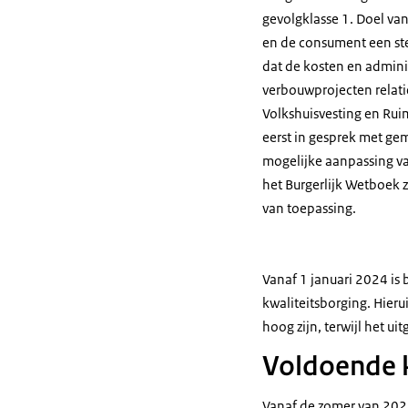
gevolgklasse 1. Doel va
en de consument een ster
dat de kosten en adminis
verbouwprojecten relatie
Volkshuisvesting en Rui
eerst in gesprek met ge
mogelijke aanpassing v
het Burgerlijk Wetboek z
van toepassing.
Vanaf 1 januari 2024 is
kwaliteitsborging. Hieru
hoog zijn, terwijl het u
Voldoende k
Vanaf de zomer van 202